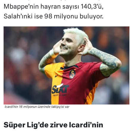
Mbappe’nin hayran sayısı 140,3’ü,
Salah’ınki ise 98 milyonu buluyor.
Icardi’nin 16 milyonun üzerinde takipçisi var
Süper Lig’de zirve Icardi’nin