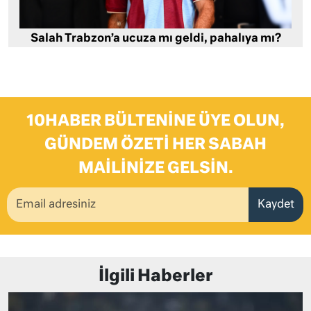
Salah Trabzon’a ucuza mı geldi, pahalıya mı?
10HABER BÜLTENINE ÜYE OLUN,
GÜNDEM ÖZETI HER SABAH
MAILINIZE GELSIN.
Kaydet
İlgili Haberler