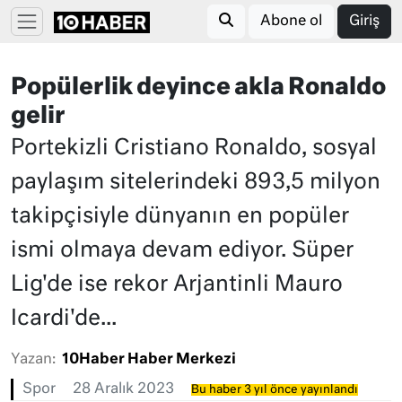
Abone ol
Giriş
Popülerlik deyince akla Ronaldo
gelir
Portekizli Cristiano Ronaldo, sosyal
paylaşım sitelerindeki 893,5 milyon
takipçisiyle dünyanın en popüler
ismi olmaya devam ediyor. Süper
Lig'de ise rekor Arjantinli Mauro
Icardi'de...
Yazan:
10Haber Haber Merkezi
Spor
28 Aralık 2023
Bu haber 3 yıl önce yayınlandı