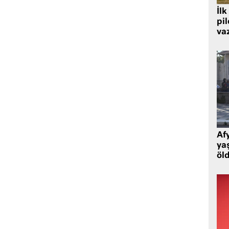
İlk
pi
va
Af
ya
öl