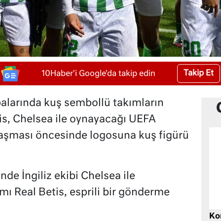
Takip Et
10Haber'i Google'da takip edin
alarında kuş sembollü takımların
is, Chelsea ile oynayacağı UEFA
ılaşması öncesinde logosuna kuş figürü
nde İngiliz ekibi Chelsea ile
mı Real Betis, esprili bir gönderme
Ko