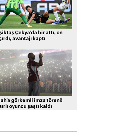
iktaş Çekya’da bir attı, on
ırdı, avantajı kaptı
lah’a görkemli imza töreni!
ırlı oyuncu şaştı kaldı