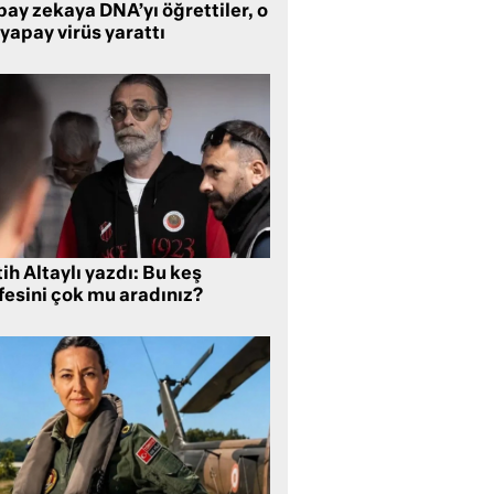
ay zekaya DNA’yı öğrettiler, o
yapay virüs yarattı
ih Altaylı yazdı: Bu keş
fesini çok mu aradınız?