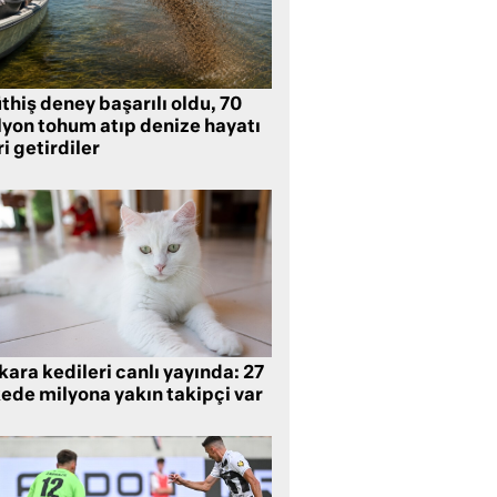
hiş deney başarılı oldu, 70
lyon tohum atıp denize hayatı
i getirdiler
ara kedileri canlı yayında: 27
kede milyona yakın takipçi var