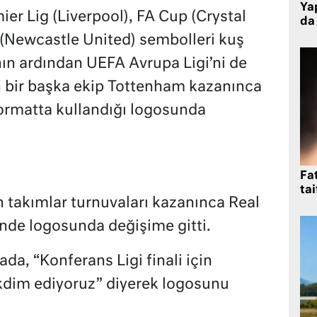
Yap
ier Lig (Liverpool), FA Cup (Crystal
da 
(Newcastle United) sembolleri kuş
ın ardından UEFA Avrupa Ligi’ni de
 bir başka ekip Tottenham kazanınca
 formatta kullandığı logosunda
Fat
tai
 takımlar turnuvaları kazanınca Real
inde logosunda değişime gitti.
da, “Konferans Ligi finali için
kdim ediyoruz” diyerek logosunu