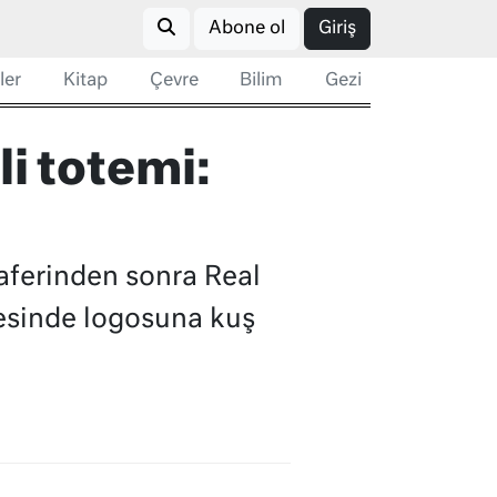
Abone ol
Giriş
ler
Kitap
Çevre
Bilim
Gezi
li totemi:
aferinden sonra Real
cesinde logosuna kuş