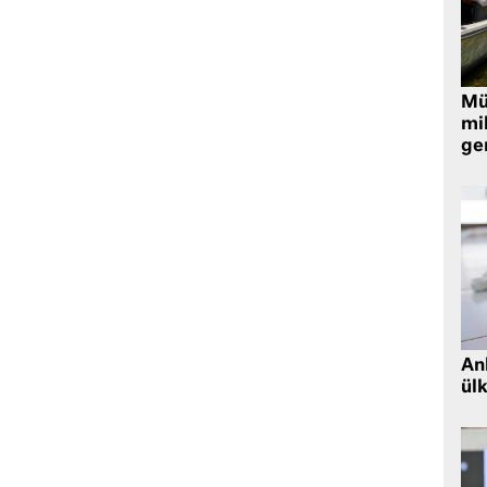
Müt
mi
ger
Ank
ül