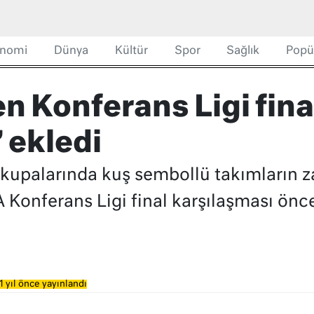
nomi
Dünya
Kültür
Spor
Sağlık
Popü
en Konferans Ligi fina
 ekledi
 kupalarında kuş sembollü takımların z
A Konferans Ligi final karşılaşması ön
1 yıl önce yayınlandı