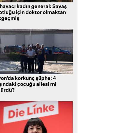
 havacı kadın general: Savaş
lotluğu için doktor olmaktan
zgeçmiş
yon’da korkunç şüphe: 4
şındaki çocuğu ailesi mi
dürdü?