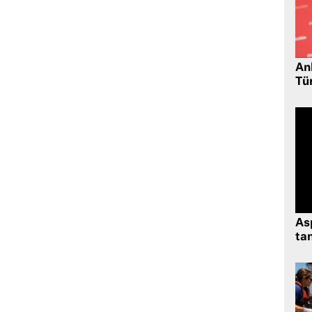
Ank
Tü
As
tan