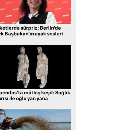
etlerde sürpriz: Berlin’de
rk Başbakan’ın ayak sesleri
pendos’ta müthiş keşif: Sağlık
rısı ile oğlu yan yana