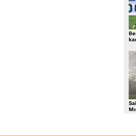
Beş
kaç
Sa
Mıs