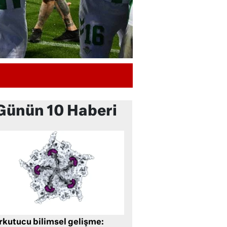
Günün 10 Haberi
rkutucu bilimsel gelişme: