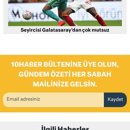
Seyircisi Galatasaray’dan çok mutsuz
10HABER BÜLTENINE ÜYE OLUN,
GÜNDEM ÖZETI HER SABAH
MAILINIZE GELSIN.
Kaydet
İlgili Haberler