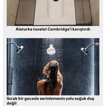
Alaturka tuvalet Cambridge’i karıştırdı
Sıcak bir gecede serinlemenin yolu soğuk duş
değil