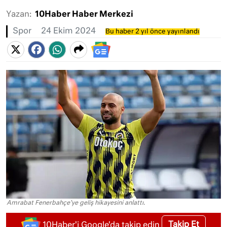
Yazan:
10Haber Haber Merkezi
Spor
24 Ekim 2024
Bu haber 2 yıl önce yayınlandı
Amrabat Fenerbahçe'ye geliş hikayesini anlattı.
Takip Et
10Haber'i Google'da takip edin