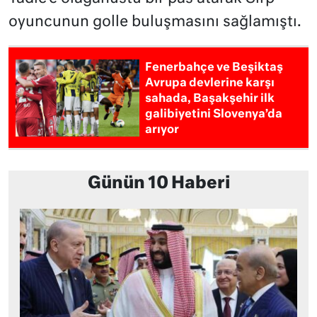
oyuncunun golle buluşmasını sağlamıştı.
Fenerbahçe ve Beşiktaş
Avrupa devlerine karşı
sahada, Başakşehir ilk
galibiyetini Slovenya’da
arıyor
Günün 10 Haberi