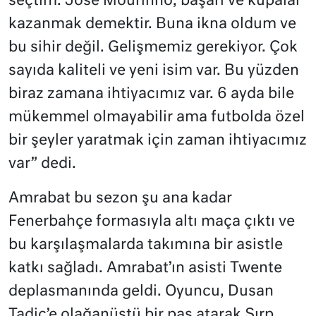
seçtim. Jose Mourinho, başarı ve kupalar
kazanmak demektir. Buna ikna oldum ve
bu sihir değil. Gelişmemiz gerekiyor. Çok
sayıda kaliteli ve yeni isim var. Bu yüzden
biraz zamana ihtiyacımız var. 6 ayda bile
mükemmel olmayabilir ama futbolda özel
bir şeyler yaratmak için zaman ihtiyacımız
var” dedi.
Amrabat bu sezon şu ana kadar
Fenerbahçe formasıyla altı maça çıktı ve
bu karşılaşmalarda takımına bir asistle
katkı sağladı. Amrabat’ın asisti Twente
deplasmanında geldi. Oyuncu, Dusan
Tadic’e olağanüstü bir pas atarak Sırp