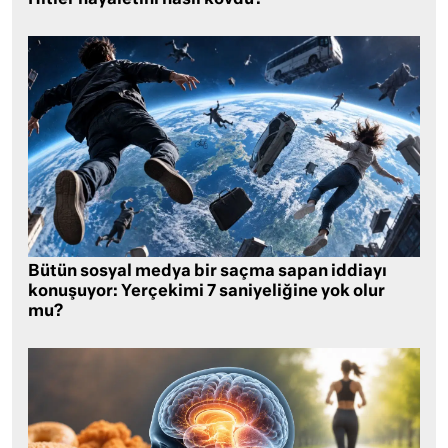
Hitler hayaletini nasıl kovdu?
Bütün sosyal medya bir saçma sapan iddiayı
konuşuyor: Yerçekimi 7 saniyeliğine yok olur
mu?