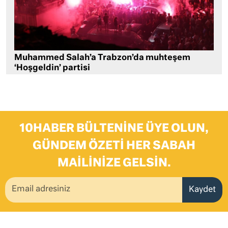
Muhammed Salah’a Trabzon’da muhteşem
‘Hoşgeldin’ partisi
10HABER BÜLTENINE ÜYE OLUN,
GÜNDEM ÖZETI HER SABAH
MAILINIZE GELSIN.
Kaydet