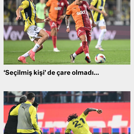
‘Seçilmiş kişi’ de çare olmadı…