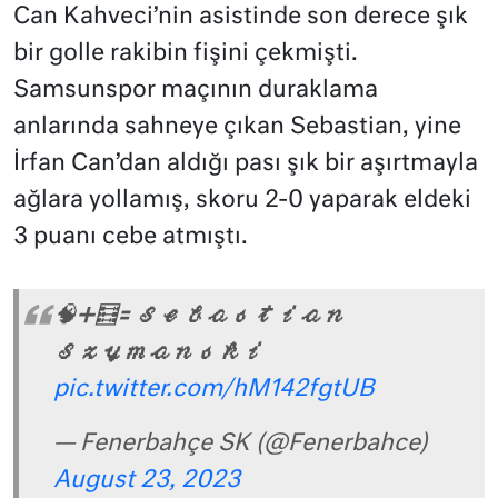
Can Kahveci’nin asistinde son derece şık
bir golle rakibin fişini çekmişti.
Samsunspor maçının duraklama
anlarında sahneye çıkan Sebastian, yine
İrfan Can’dan aldığı pası şık bir aşırtmayla
ağlara yollamış, skoru 2-0 yaparak eldeki
3 puanı cebe atmıştı.
🧠➕🧮🟰 𝓢𝓮𝓫𝓪𝓼𝓽𝓲𝓪𝓷
𝓢𝔃𝔂𝓶𝓪𝓷𝓼𝓴𝓲
pic.twitter.com/hM142fgtUB
— Fenerbahçe SK (@Fenerbahce)
August 23, 2023