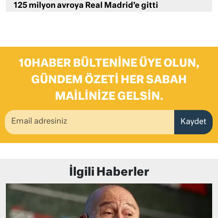
125 milyon avroya Real Madrid’e gitti
10HABER BÜLTENINE ÜYE OLUN,
GÜNDEM ÖZETI HER SABAH
MAILINIZE GELSIN.
Kaydet
İlgili Haberler