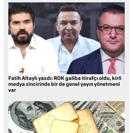
Fatih Altaylı yazdı: ROK galiba itirafçı oldu, kirli
medya zincirinde bir de genel yayın yönetmeni
var