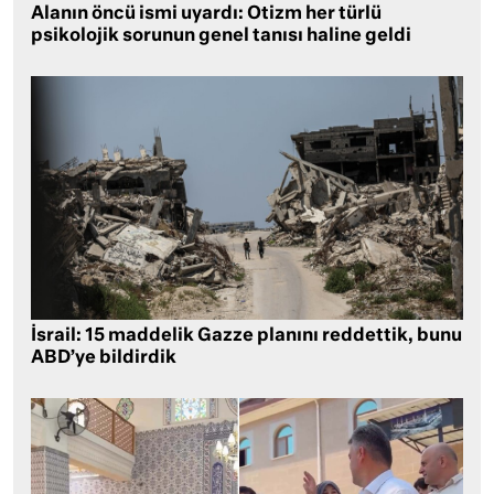
Alanın öncü ismi uyardı: Otizm her türlü
psikolojik sorunun genel tanısı haline geldi
İsrail: 15 maddelik Gazze planını reddettik, bunu
ABD’ye bildirdik