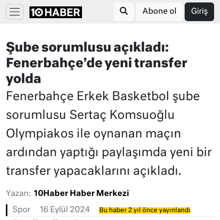
Abone ol
Giriş
Şube sorumlusu açıkladı:
Fenerbahçe’de yeni transfer
yolda
Fenerbahçe Erkek Basketbol şube
sorumlusu Sertaç Komsuoğlu
Olympiakos ile oynanan maçın
ardından yaptığı paylaşımda yeni bir
transfer yapacaklarını açıkladı.
Yazan:
10Haber Haber Merkezi
Spor
16 Eylül 2024
Bu haber 2 yıl önce yayınlandı