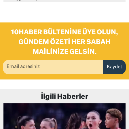
10HABER BÜLTENINE ÜYE OLUN,
GÜNDEM ÖZETI HER SABAH
MAILINIZE GELSIN.
Kaydet
İlgili Haberler