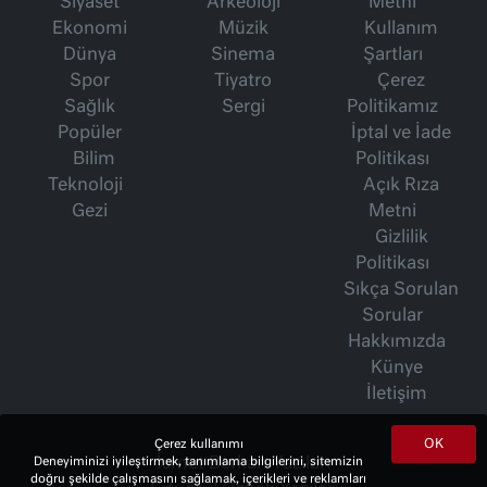
Siyaset
Arkeoloji
Metni
Ekonomi
Müzik
Kullanım
Dünya
Sinema
Şartları
Spor
Tiyatro
Çerez
Sağlık
Sergi
Politikamız
Popüler
İptal ve İade
Bilim
Politikası
Teknoloji
Açık Rıza
Gezi
Metni
Gizlilik
Politikası
Sıkça Sorulan
Sorular
Hakkımızda
Künye
İletişim
OK
Çerez kullanımı
İsmet Berkan Yazıları
Deneyiminizi iyileştirmek, tanımlama bilgilerini, sitemizin
doğru şekilde çalışmasını sağlamak, içerikleri ve reklamları