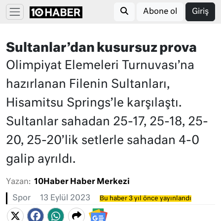
Abone ol
Giriş
Sultanlar’dan kusursuz prova
Olimpiyat Elemeleri Turnuvası’na
hazırlanan Filenin Sultanları,
Hisamitsu Springs’le karşılaştı.
Sultanlar sahadan 25-17, 25-18, 25-
20, 25-20’lik setlerle sahadan 4-0
galip ayrıldı.
Yazan:
10Haber Haber Merkezi
Spor
13 Eylül 2023
Bu haber 3 yıl önce yayınlandı