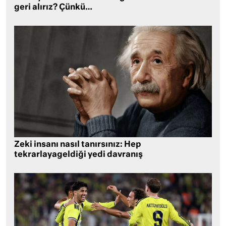
geri alırız? Çünkü…
Zeki insanı nasıl tanırsınız: Hep
tekrarlayageldiği yedi davranış