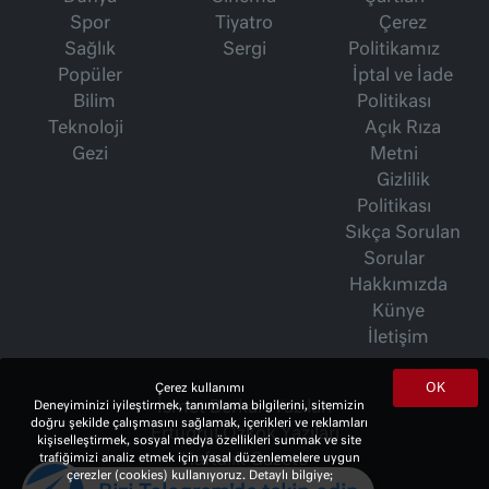
Spor
Tiyatro
Çerez
Sağlık
Sergi
Politikamız
Popüler
İptal ve İade
Bilim
Politikası
Teknoloji
Açık Rıza
Gezi
Metni
Gizlilik
Politikası
Sıkça Sorulan
Sorular
Hakkımızda
Künye
İletişim
OK
Çerez kullanımı
Deneyiminizi iyileştirmek, tanımlama bilgilerini, sitemizin
İsmet Berkan Yazıları
doğru şekilde çalışmasını sağlamak, içerikleri ve reklamları
Ertuğrul Özkök Yazıları
kişiselleştirmek, sosyal medya özellikleri sunmak ve site
trafiğimizi analiz etmek için yasal düzenlemelere uygun
Haftalık Gazete
çerezler (cookies) kullanıyoruz. Detaylı bilgiye;