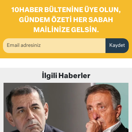
10HABER BÜLTENINE ÜYE OLUN,
GÜNDEM ÖZETI HER SABAH
MAILINIZE GELSIN.
Kaydet
İlgili Haberler