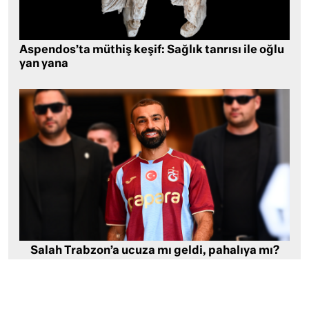
Aspendos’ta müthiş keşif: Sağlık tanrısı ile oğlu
yan yana
Salah Trabzon’a ucuza mı geldi, pahalıya mı?