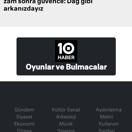
zam sonra güvence: Dağ gibi
arkanızdayız
Oyunlar ve Bulmacalar
Gündem
Kültür Sanat
Aydınlatma
Siyaset
Arkeoloji
Metni
Ekonomi
Müzik
Kullanım
Dünya
Sinema
Şartları