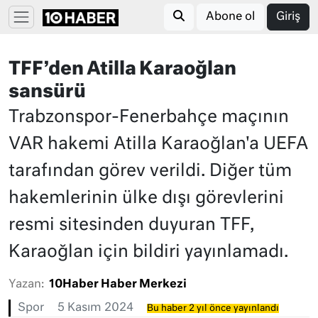
Abone ol
Giriş
TFF’den Atilla Karaoğlan
sansürü
Trabzonspor-Fenerbahçe maçının
VAR hakemi Atilla Karaoğlan'a UEFA
tarafından görev verildi. Diğer tüm
hakemlerinin ülke dışı görevlerini
resmi sitesinden duyuran TFF,
Karaoğlan için bildiri yayınlamadı.
Yazan:
10Haber Haber Merkezi
Spor
5 Kasım 2024
Bu haber 2 yıl önce yayınlandı