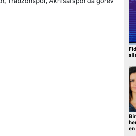
r, Trabzonspor, Akhisarspor’da görev
Fi
sil
Bir
he
en