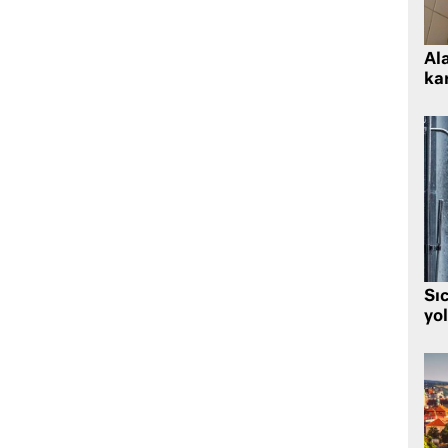
Al
kar
Sı
yo