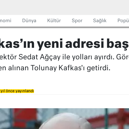
nomi
Dünya
Kültür
Spor
Sağlık
Popü
as’ın yeni adresi ba
ktör Sedat Ağçay ile yolları ayırdı. Gör
n alınan Tolunay Kafkas'ı getirdi.
yıl önce yayınlandı