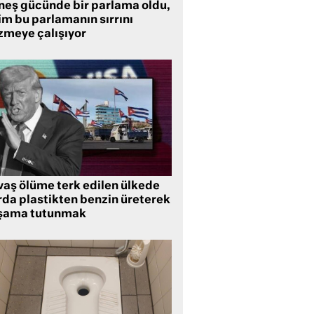
neş gücünde bir parlama oldu,
im bu parlamanın sırrını
zmeye çalışıyor
vaş ölüme terk edilen ülkede
rda plastikten benzin üreterek
şama tutunmak