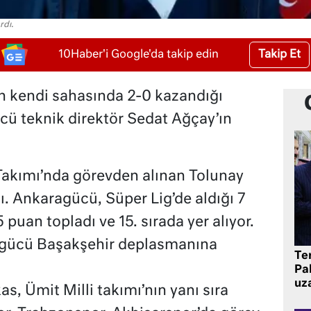
rdı.
Takip Et
10Haber'i Google'da takip edin
n kendi sahasında 2-0 kazandığı
ü teknik direktör Sedat Ağçay’ın
 Takımı’nda görevden alınan Tolunay
ı. Ankaragücü, Süper Lig’de aldığı 7
5 puan topladı ve 15. sırada yer alıyor.
agücü Başakşehir deplasmanına
Te
Pak
uz
s, Ümit Milli takımı’nın yanı sıra