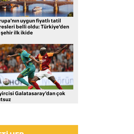
upa’nın uygun fiyatlı tatil
esleri belli oldu: Türkiye’den
 şehir ilk ikide
yircisi Galatasaray’dan çok
tsuz