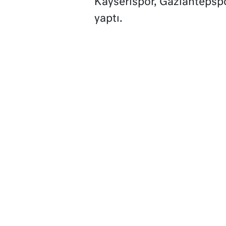
Kayserispor, Gaziantepspo
yaptı.