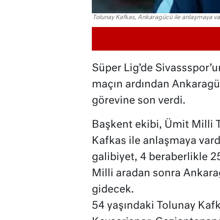
Tolunay Kafkas, Ankaragücü ile anlaşmaya va
Süper Lig’de Sivassspor’u
maçın ardından Ankaragüc
görevine son verdi.
Başkent ekibi, Ümit Milli
Kafkas ile anlaşmaya vard
galibiyet, 4 beraberlikle 2
Milli aradan sonra Ankar
gidecek.
54 yaşındaki Tolunay Kafka