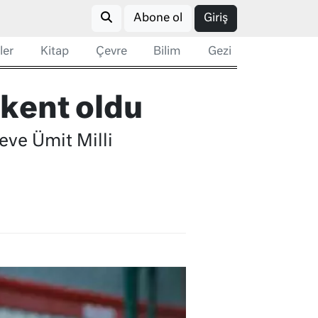
Abone ol
Giriş
ler
Kitap
Çevre
Bilim
Gezi
şkent oldu
eve Ümit Milli