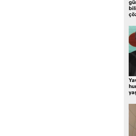
gü
bil
çö
Ya
hu
ya