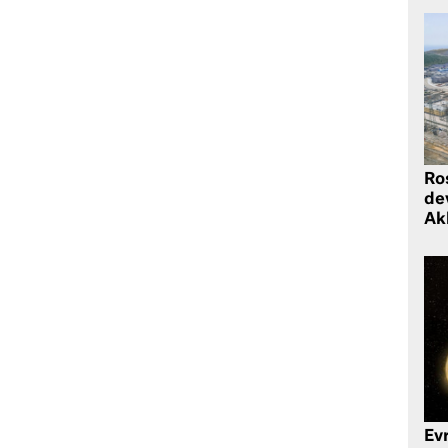
Ro
de
Ak
Ev