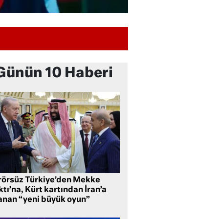
Günün 10 Haberi
rörsüz Türkiye’den Mekke
tı’na, Kürt kartından İran’a
anan “yeni büyük oyun”