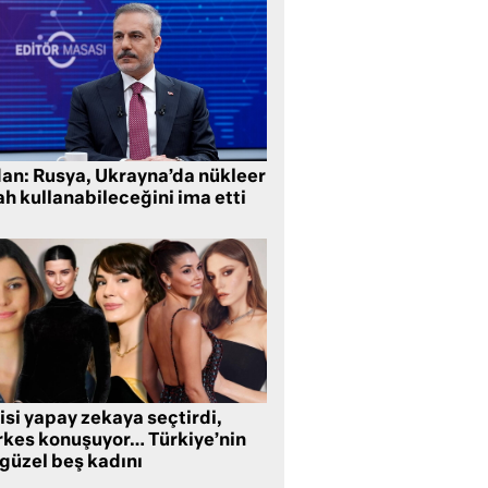
dan: Rusya, Ukrayna’da nükleer
ah kullanabileceğini ima etti
isi yapay zekaya seçtirdi,
rkes konuşuyor… Türkiye’nin
 güzel beş kadını