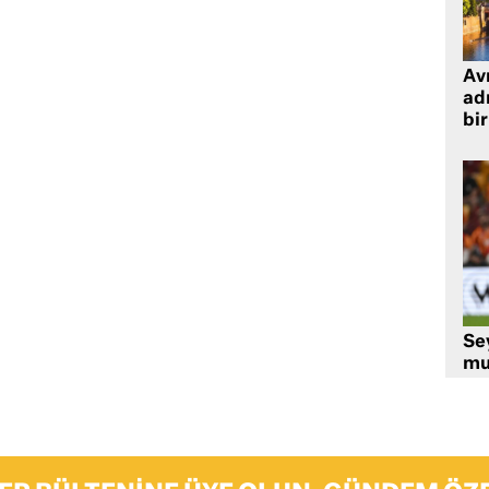
Avr
adr
bir
Se
mu