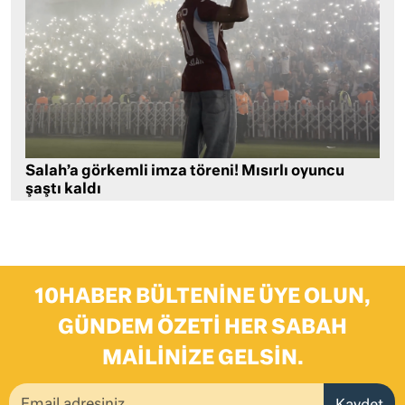
Salah’a görkemli imza töreni! Mısırlı oyuncu
şaştı kaldı
10HABER BÜLTENINE ÜYE OLUN,
GÜNDEM ÖZETI HER SABAH
MAILINIZE GELSIN.