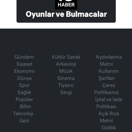
Oyunlar ve Bulmacalar
Gündem
Kültür Sanat
Aydınlatma
Siyaset
Arkeoloji
Metni
Ekonomi
Müzik
Kullanım
Dünya
Sinema
Şartları
Spor
Tiyatro
Çerez
Sağlık
Sergi
Politikamız
Popüler
İptal ve İade
Bilim
Politikası
Teknoloji
Açık Rıza
Gezi
Metni
Gizlilik