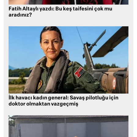
Fatih Altaylı yazdı: Bu keş taifesini çok mu
aradınız?
İlk havacı kadın general: Savaş pilotluğu için
doktor olmaktan vazgeçmiş