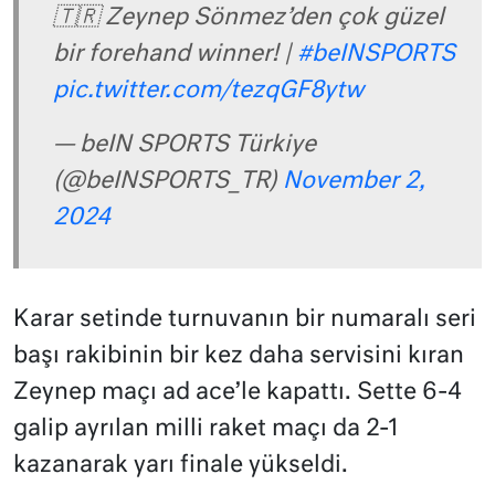
🇹🇷 Zeynep Sönmez’den çok güzel
bir forehand winner! |
#beINSPORTS
pic.twitter.com/tezqGF8ytw
— beIN SPORTS Türkiye
(@beINSPORTS_TR)
November 2,
2024
Karar setinde turnuvanın bir numaralı seri
başı rakibinin bir kez daha servisini kıran
Zeynep maçı ad ace’le kapattı. Sette 6-4
galip ayrılan milli raket maçı da 2-1
kazanarak yarı finale yükseldi.