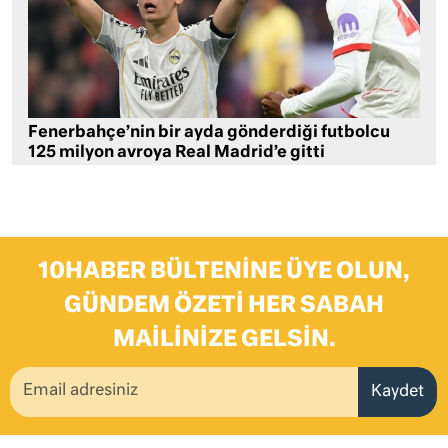
Fenerbahçe’nin bir ayda gönderdiği futbolcu
125 milyon avroya Real Madrid’e gitti
10HABER BÜLTENINE ÜYE OLUN,
GÜNDEM ÖZETI HER SABAH
MAILINIZE GELSIN.
Kaydet