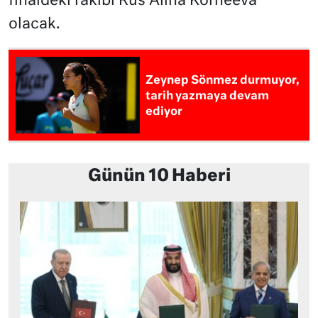
finaldeki rakibi Rus Alina Korneeva
olacak.
Zeynep Sönmez durmuyor,
tarih yazmaya devam
ediyor
Günün 10 Haberi