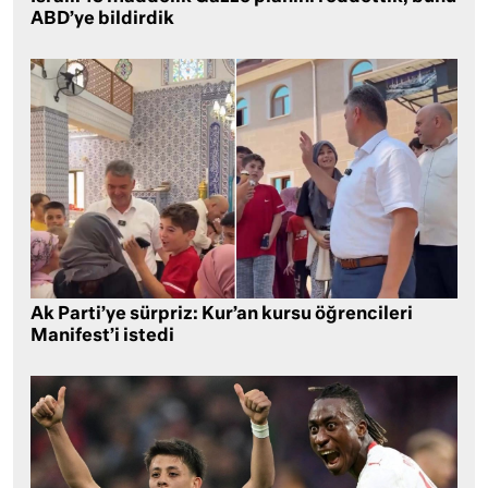
ABD’ye bildirdik
Ak Parti’ye sürpriz: Kur’an kursu öğrencileri
Manifest’i istedi