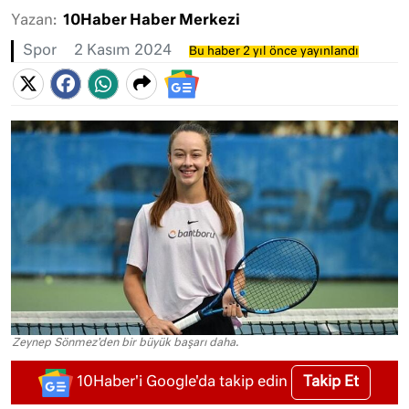
Yazan:
10Haber Haber Merkezi
Spor
2 Kasım 2024
Bu haber 2 yıl önce yayınlandı
Zeynep Sönmez'den bir büyük başarı daha.
Takip Et
10Haber'i Google'da takip edin