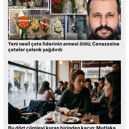
Yeni nesil çete liderinin annesi öldü; Cenazesine
çeteler çelenk yağdırdı
Bu dört cümleyi kuran birinden kaçın: Mutlaka