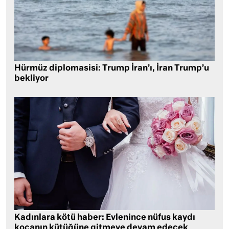
Hürmüz diplomasisi: Trump İran’ı, İran Trump’u
bekliyor
Kadınlara kötü haber: Evlenince nüfus kaydı
kocanın kütüğüne gitmeye devam edecek