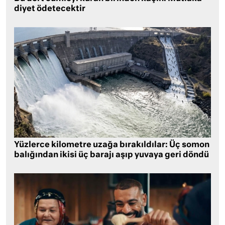
diyet ödetecektir
Yüzlerce kilometre uzağa bırakıldılar: Üç somon
balığından ikisi üç barajı aşıp yuvaya geri döndü