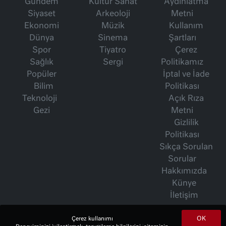
Gündem
Kültür Sanat
Aydınlatma
Siyaset
Arkeoloji
Metni
Ekonomi
Müzik
Kullanım
Dünya
Sinema
Şartları
Spor
Tiyatro
Çerez
Sağlık
Sergi
Politikamız
Popüler
İptal ve İade
Bilim
Politikası
Teknoloji
Açık Rıza
Gezi
Metni
Gizlilik
Politikası
Sıkça Sorulan
Sorular
Hakkımızda
Künye
İletişim
OK
Çerez kullanımı