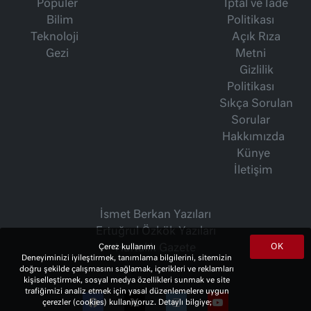
Popüler
İptal ve İade
Bilim
Politikası
Teknoloji
Açık Rıza
Gezi
Metni
Gizlilik
Politikası
Sıkça Sorulan
Sorular
Hakkımızda
Künye
İletişim
İsmet Berkan Yazıları
Ertuğrul Özkök Yazıları
OK
Haftalık Gazete
Çerez kullanımı
Deneyiminizi iyileştirmek, tanımlama bilgilerini, sitemizin
doğru şekilde çalışmasını sağlamak, içerikleri ve reklamları
kişiselleştirmek, sosyal medya özellikleri sunmak ve site
trafiğimizi analiz etmek için yasal düzenlemelere uygun
çerezler (cookies) kullanıyoruz. Detaylı bilgiye;