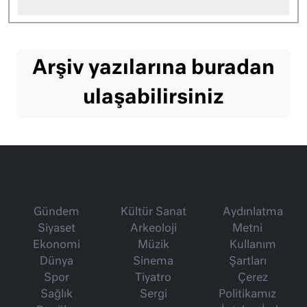
Arşiv yazılarına buradan
ulaşabilirsiniz
Gündem
Kültür Sanat
Aydınlatma
Siyaset
Arkeoloji
Metni
Ekonomi
Müzik
Kullanım
Dünya
Sinema
Şartları
Spor
Tiyatro
Çerez
Sağlık
Sergi
Politikamız