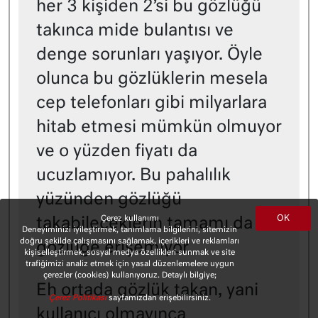
her 3 kişiden 2’si bu gözlüğü
takınca mide bulantısı ve
denge sorunları yaşıyor. Öyle
olunca bu gözlüklerin mesela
cep telefonları gibi milyarlara
hitab etmesi mümkün olmuyor
ve o yüzden fiyatı da
ucuzlamıyor. Bu pahalılık
yüzünden gözlüğü
OK
Çerez kullanımı
takabileceklerin tamamı da
Deneyiminizi iyileştirmek, tanımlama bilgilerini, sitemizin
doğru şekilde çalışmasını sağlamak, içerikleri ve reklamları
gözlüğe erişemiyor.
kişiselleştirmek, sosyal medya özellikleri sunmak ve site
trafiğimizi analiz etmek için yasal düzenlemelere uygun
çerezler (cookies) kullanıyoruz. Detaylı bilgiye;
Eh ortada gözlük takan, yani
Çerez Politikası
sayfamızdan erişebilirsiniz.
kullanıcı olmayınca