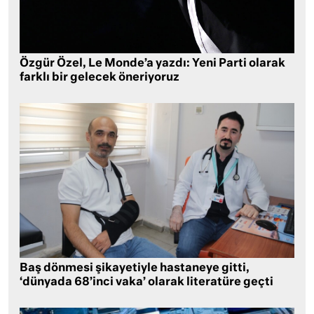
Özgür Özel, Le Monde’a yazdı: Yeni Parti olarak
farklı bir gelecek öneriyoruz
Baş dönmesi şikayetiyle hastaneye gitti,
‘dünyada 68’inci vaka’ olarak literatüre geçti