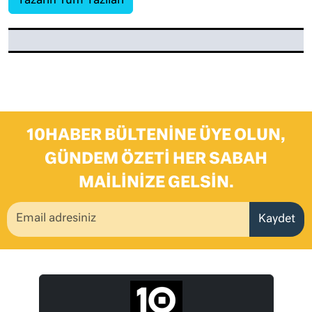
Yazarın Tüm Yazıları
10HABER BÜLTENINE ÜYE OLUN,
GÜNDEM ÖZETI HER SABAH
MAILINIZE GELSIN.
Kaydet