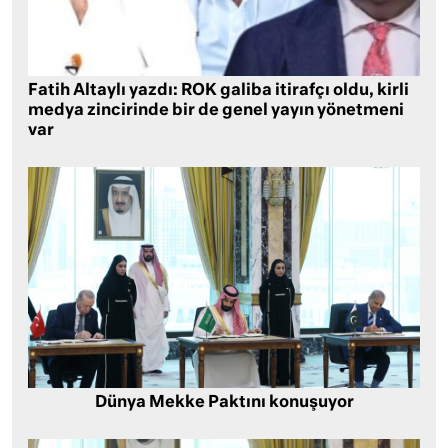
Fatih Altaylı yazdı: ROK galiba itirafçı oldu, kirli
medya zincirinde bir de genel yayın yönetmeni
var
Dünya Mekke Paktını konuşuyor