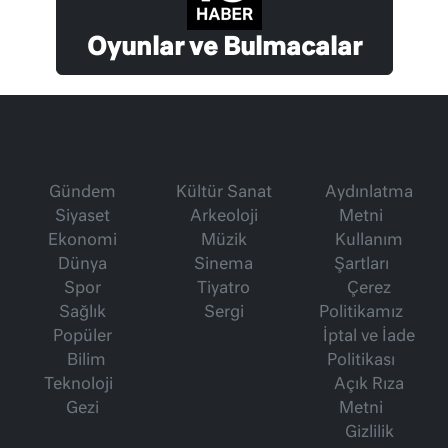
Oyunlar ve Bulmacalar
Gündem
Kültür Sanat
Aydınlatma
Siyaset
Arkeoloji
Metni
Ekonomi
Müzik
Kullanım
Dünya
Sinema
Şartları
Spor
Tiyatro
Çerez
Sağlık
Sergi
Politikamız
Popüler
İptal ve İade
Bilim
Politikası
Teknoloji
Açık Rıza
Gezi
Metni
Gizlilik