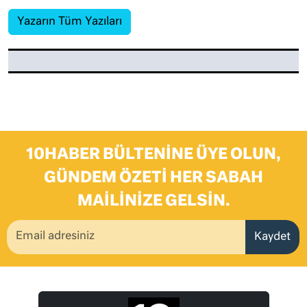
Yazarın Tüm Yazıları
10HABER BÜLTENINE ÜYE OLUN,
GÜNDEM ÖZETI HER SABAH
MAILINIZE GELSIN.
Kaydet