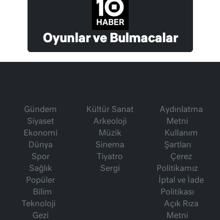
Oyunlar ve Bulmacalar
Gündem
Kültür Sanat
Aydınlatma
Siyaset
Arkeoloji
Metni
Ekonomi
Müzik
Kullanım
Dünya
Sinema
Şartları
Spor
Tiyatro
Çerez
Sağlık
Sergi
Politikamız
Popüler
İptal ve İade
Bilim
Politikası
Teknoloji
Açık Rıza
Gezi
Metni