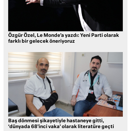
Özgür Özel, Le Monde’a yazdı: Yeni Parti olarak
farklı bir gelecek öneriyoruz
Baş dönmesi şikayetiyle hastaneye gitti,
‘dünyada 68’inci vaka’ olarak literatüre geçti