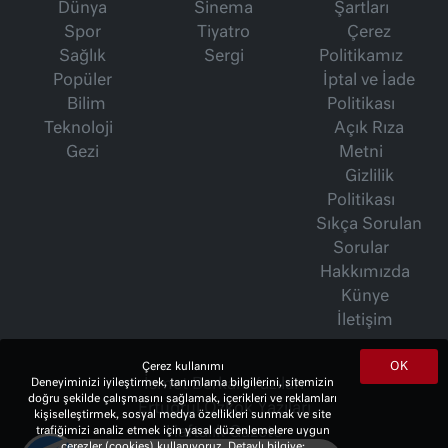
Dünya
Sinema
Şartları
Spor
Tiyatro
Çerez
Sağlık
Sergi
Politikamız
Popüler
İptal ve İade
Bilim
Politikası
Teknoloji
Açık Rıza
Gezi
Metni
Gizlilik
Politikası
Sıkça Sorulan
Sorular
Hakkımızda
Künye
İletişim
OK
Çerez kullanımı
Deneyiminizi iyileştirmek, tanımlama bilgilerini, sitemizin
İsmet Berkan Yazıları
doğru şekilde çalışmasını sağlamak, içerikleri ve reklamları
Ertuğrul Özkök Yazıları
kişiselleştirmek, sosyal medya özellikleri sunmak ve site
trafiğimizi analiz etmek için yasal düzenlemelere uygun
Haftalık Gazete
çerezler (cookies) kullanıyoruz. Detaylı bilgiye;