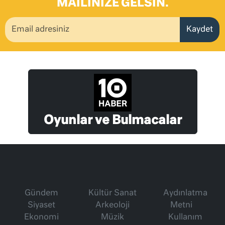
MAILINIZE GELSIN.
Kaydet
Oyunlar ve Bulmacalar
Gündem
Kültür Sanat
Aydınlatma
Siyaset
Arkeoloji
Metni
Ekonomi
Müzik
Kullanım