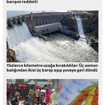
barışını reddetti
Yüzlerce kilometre uzağa bırakıldılar: Üç somon
balığından ikisi üç barajı aşıp yuvaya geri döndü