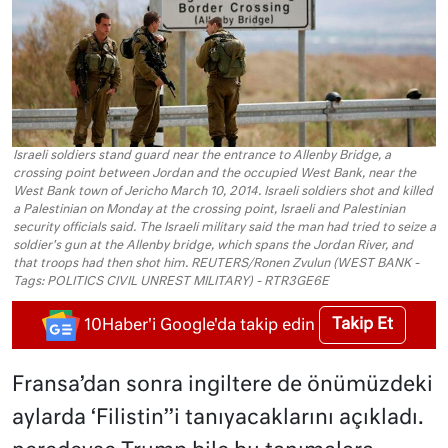
Israeli soldiers stand guard near the entrance to Allenby Bridge, a
crossing point between Jordan and the occupied West Bank, near the
West Bank town of Jericho March 10, 2014. Israeli soldiers shot and killed
a Palestinian on Monday at the crossing point, Israeli and Palestinian
security officials said. The Israeli military said the man had tried to seize a
soldier's gun at the Allenby bridge, which spans the Jordan River, and
that troops had then shot him. REUTERS/Ronen Zvulun (WEST BANK -
Tags: POLITICS CIVIL UNREST MILITARY) - RTR3GE6E
Takip Et
10Haber'i Google'da takip edin
Fransa’dan sonra ingiltere de önümüzdeki
aylarda ‘Filistin’’i tanıyacaklarını açıkladı.