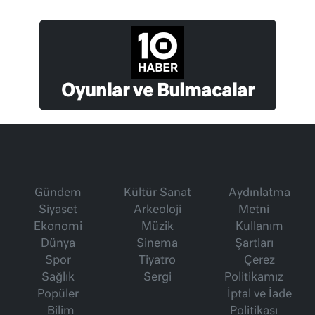
Oyunlar ve Bulmacalar
Gündem
Kültür Sanat
Aydınlatma
Siyaset
Arkeoloji
Metni
Ekonomi
Müzik
Kullanım
Dünya
Sinema
Şartları
Spor
Tiyatro
Çerez
Sağlık
Sergi
Politikamız
Popüler
İptal ve İade
Bilim
Politikası