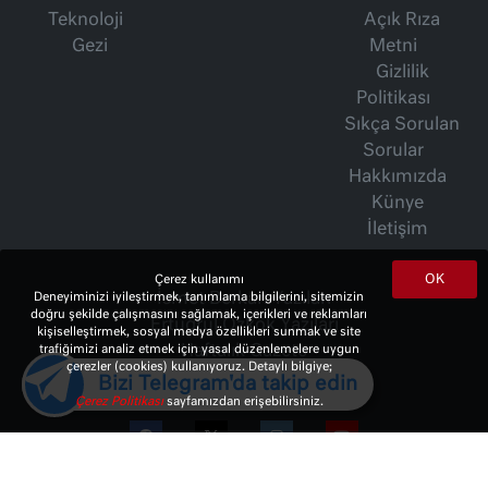
Teknoloji
Açık Rıza
Gezi
Metni
Gizlilik
Politikası
Sıkça Sorulan
Sorular
Hakkımızda
Künye
İletişim
OK
Çerez kullanımı
İsmet Berkan Yazıları
Deneyiminizi iyileştirmek, tanımlama bilgilerini, sitemizin
doğru şekilde çalışmasını sağlamak, içerikleri ve reklamları
Ertuğrul Özkök Yazıları
kişiselleştirmek, sosyal medya özellikleri sunmak ve site
Haftalık Gazete
trafiğimizi analiz etmek için yasal düzenlemelere uygun
çerezler (cookies) kullanıyoruz. Detaylı bilgiye;
Bizi Telegram'da takip edin
Çerez Politikası
sayfamızdan erişebilirsiniz.
© 2023 Copyright:
10Haber