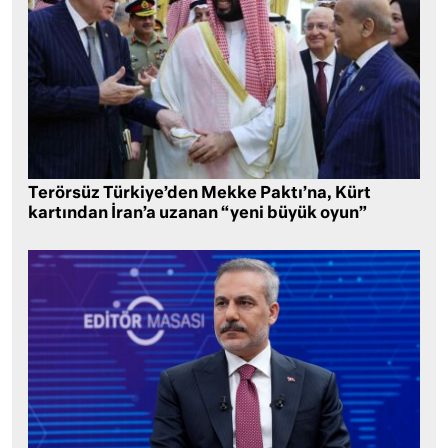
Terörsüz Türkiye’den Mekke Paktı’na, Kürt
kartından İran’a uzanan “yeni büyük oyun”