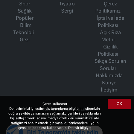
Spor
Tiyatro
Çerez
Sağlık
Sergi
Politikamız
Popüler
İptal ve İade
Bilim
Politikası
Teknoloji
Açık Rıza
Gezi
Metni
Gizlilik
Politikası
Sıkça Sorulan
Sorular
Hakkımızda
Künye
İletişim
OK
Çerez kullanımı
İsmet Berkan Yazıları
Deneyiminizi iyileştirmek, tanımlama bilgilerini, sitemizin
doğru şekilde çalışmasını sağlamak, içerikleri ve reklamları
Ertuğrul Özkök Yazıları
kişiselleştirmek, sosyal medya özellikleri sunmak ve site
Haftalık Gazete
trafiğimizi analiz etmek için yasal düzenlemelere uygun
çerezler (cookies) kullanıyoruz. Detaylı bilgiye;
Bizi Telegram'da takip edin