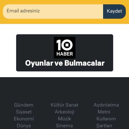
Kaydet
Oyunlar ve Bulmacalar
Gündem
Kültür Sanat
Aydınlatma
Siyaset
Arkeoloji
Metni
Ekonomi
Müzik
Kullanım
Dünya
Sinema
Şartları