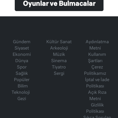
Oyunlar ve Bulmacalar
Gündem
Kültür Sanat
Aydınlatma
Siyaset
Arkeoloji
Metni
Ekonomi
Müzik
Kullanım
Dünya
Sinema
Şartları
Spor
Tiyatro
Çerez
Sağlık
Sergi
Politikamız
Popüler
İptal ve İade
Bilim
Politikası
Teknoloji
Açık Rıza
Gezi
Metni
Gizlilik
Politikası