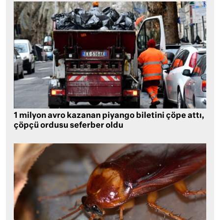
1 milyon avro kazanan piyango biletini çöpe attı,
çöpçü ordusu seferber oldu