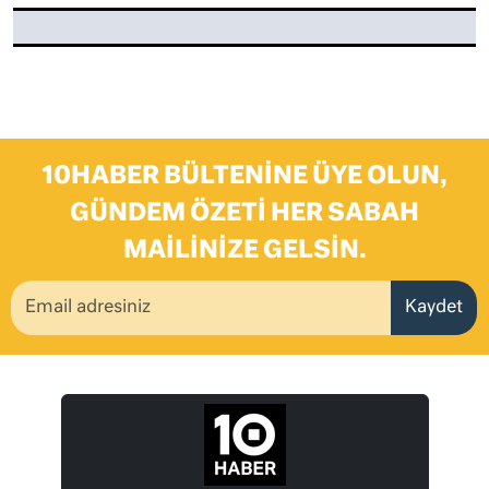
10HABER BÜLTENINE ÜYE OLUN,
GÜNDEM ÖZETI HER SABAH
MAILINIZE GELSIN.
Kaydet