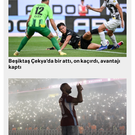
Beşiktaş Çekya’da bir attı, on kaçırdı, avantajı
kaptı