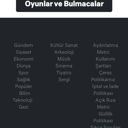
Oyunlar ve Bulmacalar
Gündem
Kültür Sanat
Aydınlatma
Siyaset
Arkeoloji
Metni
Ekonomi
Müzik
Kullanım
Dünya
Sinema
Şartları
Spor
Tiyatro
Çerez
Sağlık
Sergi
Politikamız
Popüler
İptal ve İade
Bilim
Politikası
Teknoloji
Açık Rıza
Gezi
Metni
Gizlilik
Politikası
Sıkça Sorulan