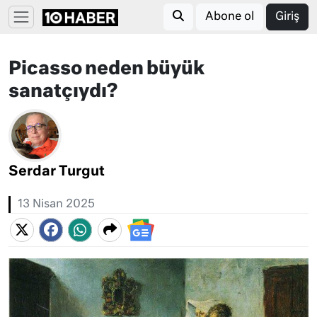
Abone ol
Giriş
Picasso neden büyük
sanatçıydı?
Serdar Turgut
13 Nisan 2025