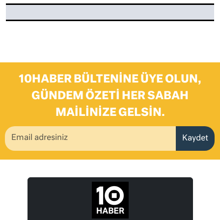
10HABER BÜLTENINE ÜYE OLUN,
GÜNDEM ÖZETI HER SABAH
MAILINIZE GELSIN.
Kaydet