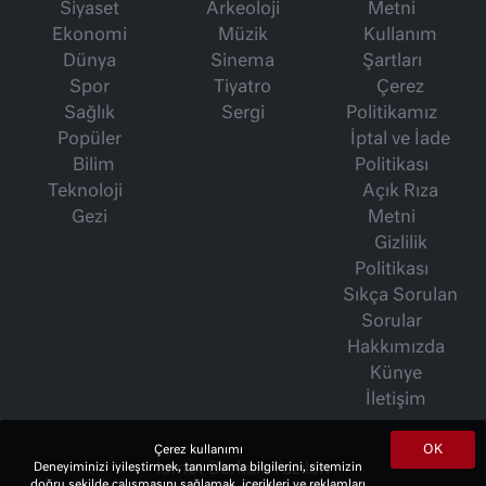
Siyaset
Arkeoloji
Metni
Ekonomi
Müzik
Kullanım
Dünya
Sinema
Şartları
Spor
Tiyatro
Çerez
Sağlık
Sergi
Politikamız
Popüler
İptal ve İade
Bilim
Politikası
Teknoloji
Açık Rıza
Gezi
Metni
Gizlilik
Politikası
Sıkça Sorulan
Sorular
Hakkımızda
Künye
İletişim
OK
Çerez kullanımı
İsmet Berkan Yazıları
Deneyiminizi iyileştirmek, tanımlama bilgilerini, sitemizin
doğru şekilde çalışmasını sağlamak, içerikleri ve reklamları