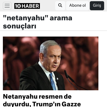
Abone ol
Giriş
"netanyahu" arama
sonuçları
Netanyahu resmen de
duyurdu, Trump’ın Gazze