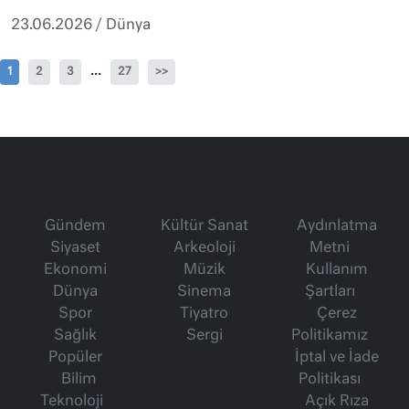
23.06.2026
/
Dünya
...
1
2
3
27
>>
Gündem
Kültür Sanat
Aydınlatma
Siyaset
Arkeoloji
Metni
Ekonomi
Müzik
Kullanım
Dünya
Sinema
Şartları
Spor
Tiyatro
Çerez
Sağlık
Sergi
Politikamız
Popüler
İptal ve İade
Bilim
Politikası
Teknoloji
Açık Rıza