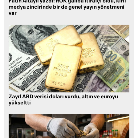
Fatih Altaylı yazdı: ROK galiba itirafçı oldu, kirli
medya zincirinde bir de genel yayın yönetmeni
var
Zayıf ABD verisi doları vurdu, altın ve euroyu
yükseltti