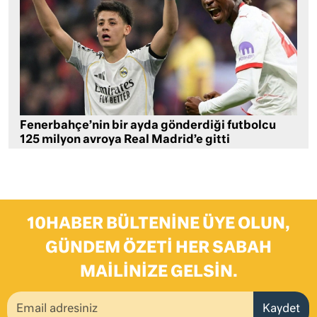
Fenerbahçe’nin bir ayda gönderdiği futbolcu
125 milyon avroya Real Madrid’e gitti
10HABER BÜLTENINE ÜYE OLUN,
GÜNDEM ÖZETI HER SABAH
MAILINIZE GELSIN.
Kaydet