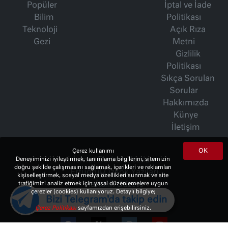
Popüler
İptal ve İade
Bilim
Politikası
Teknoloji
Açık Rıza
Gezi
Metni
Gizlilik
Politikası
Sıkça Sorulan
Sorular
Hakkımızda
Künye
İletişim
OK
Çerez kullanımı
Deneyiminizi iyileştirmek, tanımlama bilgilerini, sitemizin
İsmet Berkan Yazıları
doğru şekilde çalışmasını sağlamak, içerikleri ve reklamları
Ertuğrul Özkök Yazıları
kişiselleştirmek, sosyal medya özellikleri sunmak ve site
trafiğimizi analiz etmek için yasal düzenlemelere uygun
Haftalık Gazete
çerezler (cookies) kullanıyoruz. Detaylı bilgiye;
Bizi Telegram'da takip edin
Çerez Politikası
sayfamızdan erişebilirsiniz.