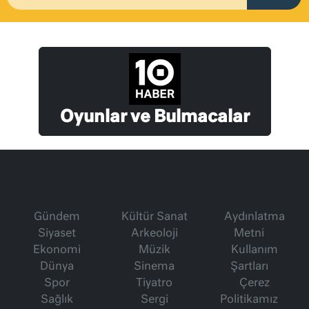
Oyunlar ve Bulmacalar
Gündem
Kültür Sanat
Aydınlatma
Siyaset
Arkeoloji
Metni
Ekonomi
Müzik
Kullanım
Dünya
Sinema
Şartları
Spor
Tiyatro
Çerez
Sağlık
Sergi
Politikamız