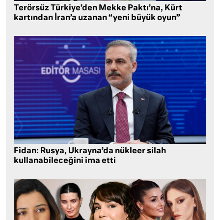
Terörsüz Türkiye’den Mekke Paktı’na, Kürt
kartından İran’a uzanan “yeni büyük oyun”
Fidan: Rusya, Ukrayna’da nükleer silah
kullanabileceğini ima etti