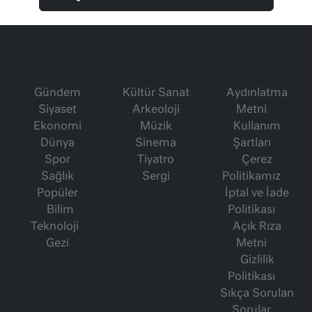
Gündem
Kültür Sanat
Aydınlatma
Siyaset
Arkeoloji
Metni
Ekonomi
Müzik
Kullanım
Dünya
Sinema
Şartları
Spor
Tiyatro
Çerez
Sağlık
Sergi
Politikamız
Popüler
İptal ve İade
Bilim
Politikası
Teknoloji
Açık Rıza
Gezi
Metni
Gizlilik
Politikası
Sıkça Sorulan
Sorular