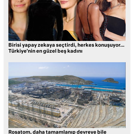
Birisi yapay zekaya seçtirdi, herkes konuşuyor…
Türkiye’nin en güzel beş kadını
Rosatom, daha tamamlanıp devreye bile