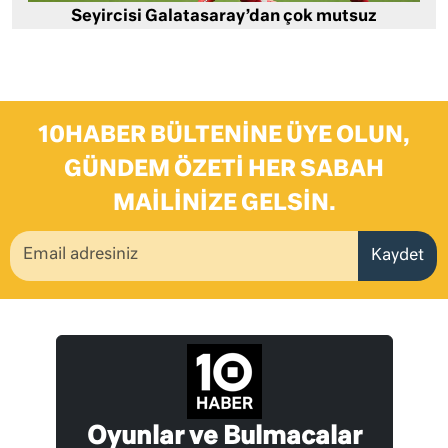
Seyircisi Galatasaray’dan çok mutsuz
10HABER BÜLTENINE ÜYE OLUN,
GÜNDEM ÖZETI HER SABAH
MAILINIZE GELSIN.
Kaydet
Oyunlar ve Bulmacalar