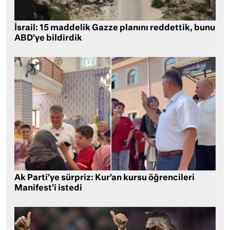
İsrail: 15 maddelik Gazze planını reddettik, bunu
ABD’ye bildirdik
Ak Parti’ye sürpriz: Kur’an kursu öğrencileri
Manifest’i istedi