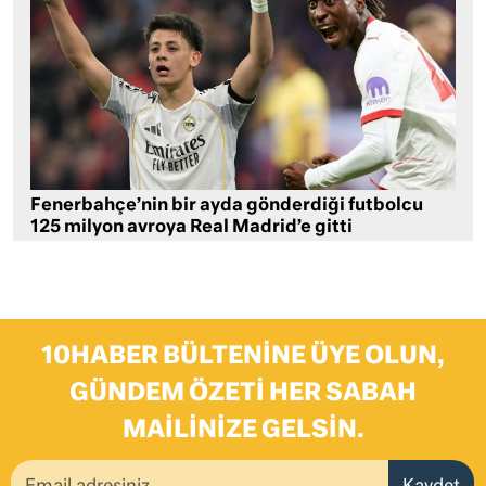
Fenerbahçe’nin bir ayda gönderdiği futbolcu
125 milyon avroya Real Madrid’e gitti
10HABER BÜLTENINE ÜYE OLUN,
GÜNDEM ÖZETI HER SABAH
MAILINIZE GELSIN.