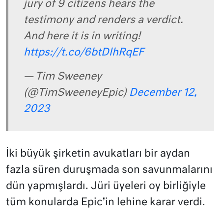
jury of 9 citizens hears the
testimony and renders a verdict.
And here it is in writing!
https://t.co/6btDlhRqEF
— Tim Sweeney
(@TimSweeneyEpic)
December 12,
2023
İki büyük şirketin avukatları bir aydan
fazla süren duruşmada son savunmalarını
dün yapmışlardı. Jüri üyeleri oy birliğiyle
tüm konularda Epic’in lehine karar verdi.