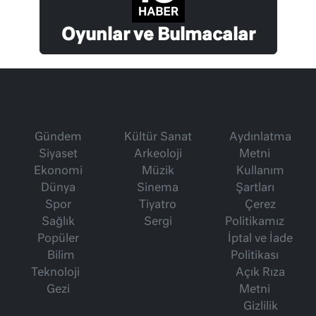
Oyunlar ve Bulmacalar
Gündem
Kültür Sanat
Aydınlatma
Siyaset
Arkeoloji
Metni
Ekonomi
Müzik
Kullanım
Dünya
Sinema
Şartları
Spor
Tiyatro
Çerez
Sağlık
Sergi
Politikamız
Popüler
İptal ve İade
Bilim
Politikası
Teknoloji
Açık Rıza
Gezi
Metni
Gizlilik