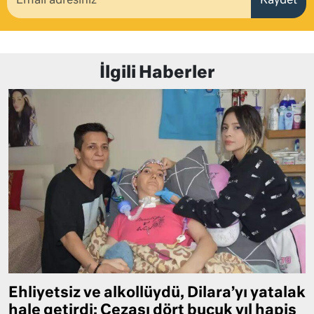
Kaydet
İlgili Haberler
Ehliyetsiz ve alkollüydü, Dilara’yı yatalak
hale getirdi: Cezası dört buçuk yıl hapis