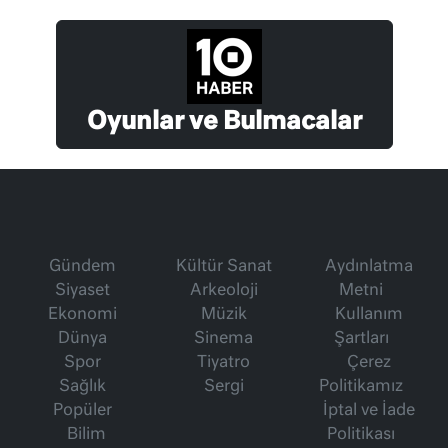
Oyunlar ve Bulmacalar
Gündem
Kültür Sanat
Aydınlatma
Siyaset
Arkeoloji
Metni
Ekonomi
Müzik
Kullanım
Dünya
Sinema
Şartları
Spor
Tiyatro
Çerez
Sağlık
Sergi
Politikamız
Popüler
İptal ve İade
Bilim
Politikası