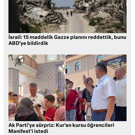
İsrail: 15 maddelik Gazze planını reddettik, bunu
ABD’ye bildirdik
Ak Parti’ye sürpriz: Kur’an kursu öğrencileri
Manifest’i istedi