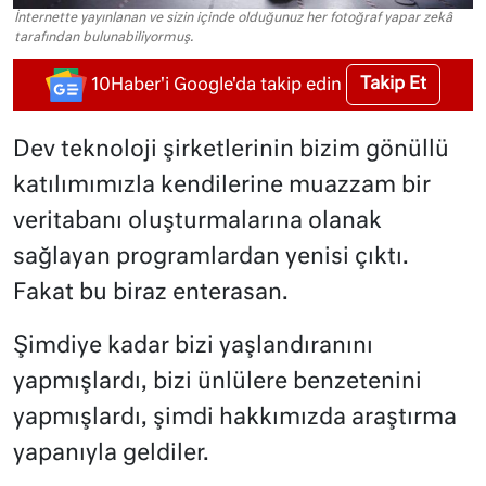
İnternette yayınlanan ve sizin içinde olduğunuz her fotoğraf yapar zekâ
tarafından bulunabiliyormuş.
Takip Et
10Haber'i Google'da takip edin
Dev teknoloji şirketlerinin bizim gönüllü
katılımımızla kendilerine muazzam bir
veritabanı oluşturmalarına olanak
sağlayan programlardan yenisi çıktı.
Fakat bu biraz enterasan.
Şimdiye kadar bizi yaşlandıranını
yapmışlardı, bizi ünlülere benzetenini
yapmışlardı, şimdi hakkımızda araştırma
yapanıyla geldiler.