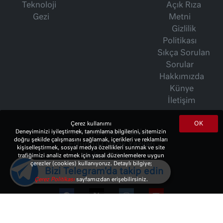
Teknoloji
Açık Rıza
Gezi
Metni
Gizlilik
Politikası
Sıkça Sorulan
Sorular
Hakkımızda
Künye
İletişim
OK
Çerez kullanımı
İsmet Berkan Yazıları
Deneyiminizi iyileştirmek, tanımlama bilgilerini, sitemizin
doğru şekilde çalışmasını sağlamak, içerikleri ve reklamları
Ertuğrul Özkök Yazıları
kişiselleştirmek, sosyal medya özellikleri sunmak ve site
Haftalık Gazete
trafiğimizi analiz etmek için yasal düzenlemelere uygun
çerezler (cookies) kullanıyoruz. Detaylı bilgiye;
Bizi Telegram'da takip edin
Çerez Politikası
sayfamızdan erişebilirsiniz.
© 2023 Copyright:
10Haber