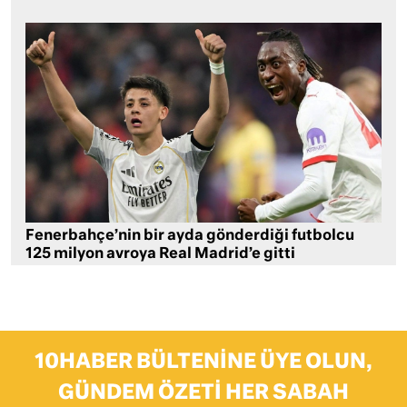
Fenerbahçe’nin bir ayda gönderdiği futbolcu
125 milyon avroya Real Madrid’e gitti
10HABER BÜLTENINE ÜYE OLUN,
GÜNDEM ÖZETI HER SABAH