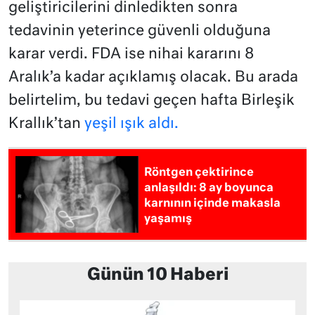
geliştiricilerini dinledikten sonra
tedavinin yeterince güvenli olduğuna
karar verdi. FDA ise nihai kararını 8
Aralık’a kadar açıklamış olacak. Bu arada
belirtelim, bu tedavi geçen hafta Birleşik
Krallık’tan
yeşil ışık aldı.
Röntgen çektirince
anlaşıldı: 8 ay boyunca
karnının içinde makasla
yaşamış
Günün 10 Haberi