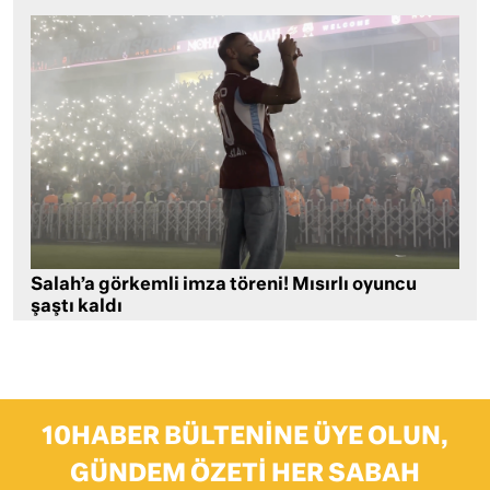
Salah’a görkemli imza töreni! Mısırlı oyuncu
şaştı kaldı
10HABER BÜLTENINE ÜYE OLUN,
GÜNDEM ÖZETI HER SABAH