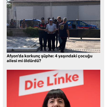
Afyon’da korkunç şüphe: 4 yaşındaki çocuğu
ailesi mi öldürdü?