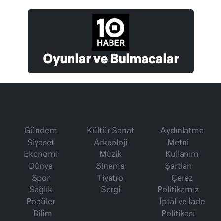
Oyunlar ve Bulmacalar
Gündem
Kültür Sanat
Aydınlatma
Siyaset
Arkeoloji
Metni
Ekonomi
Müzik
Kullanım
Dünya
Sinema
Şartları
Spor
Tiyatro
Çerez
Sağlık
Sergi
Politikamız
Popüler
İptal ve İade
Bilim
Politikası