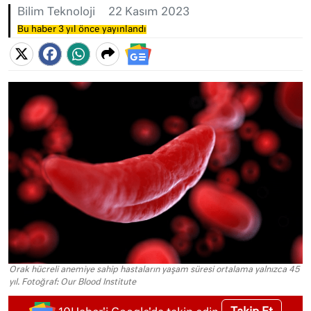
Bilim Teknoloji
22 Kasım 2023
Bu haber 3 yıl önce yayınlandı
Orak hücreli anemiye sahip hastaların yaşam süresi ortalama yalnızca 45
yıl. Fotoğraf: Our Blood Institute