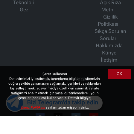
Teknoloji
Açık Rıza
Gezi
Metni
Gizlilik
Politikası
Sıkça Sorulan
Sorular
Hakkımızda
Künye
İletişim
OK
Çerez kullanımı
İsmet Berkan Yazıları
Deneyiminizi iyileştirmek, tanımlama bilgilerini, sitemizin
doğru şekilde çalışmasını sağlamak, içerikleri ve reklamları
Ertuğrul Özkök Yazıları
kişiselleştirmek, sosyal medya özellikleri sunmak ve site
Haftalık Gazete
trafiğimizi analiz etmek için yasal düzenlemelere uygun
çerezler (cookies) kullanıyoruz. Detaylı bilgiye;
Bizi Telegram'da takip edin
Çerez Politikası
sayfamızdan erişebilirsiniz.
© 2023 Copyright:
10Haber