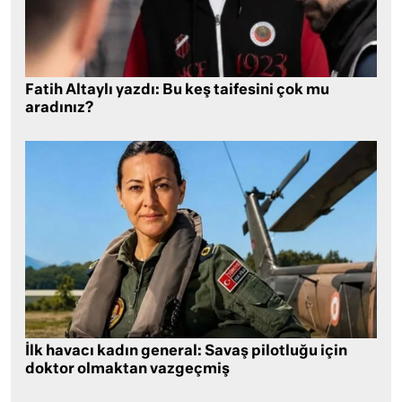
Fatih Altaylı yazdı: Bu keş taifesini çok mu
aradınız?
İlk havacı kadın general: Savaş pilotluğu için
doktor olmaktan vazgeçmiş