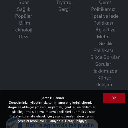
Spor
Tiyatro
Çerez
Sağlık
Sergi
Politikamız
Popüler
İptal ve İade
Bilim
Politikası
Teknoloji
Açık Rıza
Gezi
Metni
Gizlilik
Politikası
Sıkça Sorulan
Sorular
Hakkımızda
Künye
İletişim
OK
Çerez kullanımı
İsmet Berkan Yazıları
Deneyiminizi iyileştirmek, tanımlama bilgilerini, sitemizin
doğru şekilde çalışmasını sağlamak, içerikleri ve reklamları
Ertuğrul Özkök Yazıları
kişiselleştirmek, sosyal medya özellikleri sunmak ve site
Haftalık Gazete
trafiğimizi analiz etmek için yasal düzenlemelere uygun
çerezler (cookies) kullanıyoruz. Detaylı bilgiye;
Bizi Telegram'da takip edin