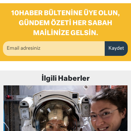
10HABER BÜLTENINE ÜYE OLUN,
GÜNDEM ÖZETI HER SABAH
MAILINIZE GELSIN.
Kaydet
İlgili Haberler