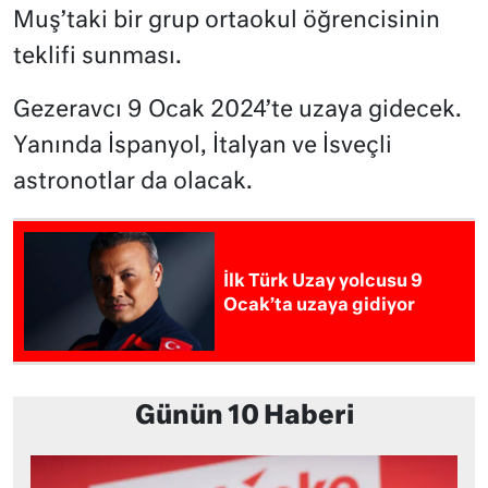
Muş’taki bir grup ortaokul öğrencisinin
teklifi sunması.
Gezeravcı 9 Ocak 2024’te uzaya gidecek.
Yanında İspanyol, İtalyan ve İsveçli
astronotlar da olacak.
İlk Türk Uzay yolcusu 9
Ocak’ta uzaya gidiyor
Günün 10 Haberi