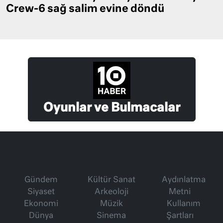
Crew-6 sağ salim evine döndü
Oyunlar ve Bulmacalar
Gündem
Kültür Sanat
Aydınlatma
Siyaset
Arkeoloji
Metni
Ekonomi
Müzik
Kullanım
Dünya
Sinema
Şartları