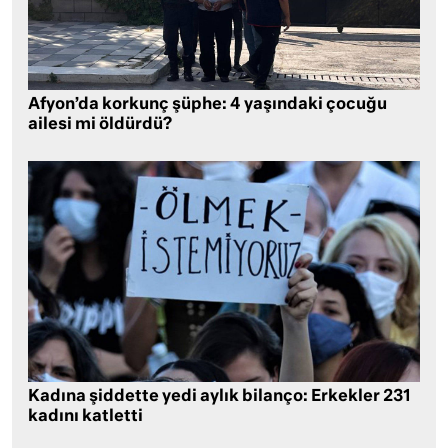
Afyon’da korkunç şüphe: 4 yaşındaki çocuğu
ailesi mi öldürdü?
Kadına şiddette yedi aylık bilanço: Erkekler 231
kadını katletti