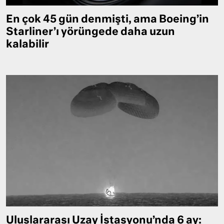
En çok 45 gün denmişti, ama Boeing’in
Starliner’ı yörüngede daha uzun
kalabilir
Uluslararası Uzay İstasyonu’nda 6 ay: