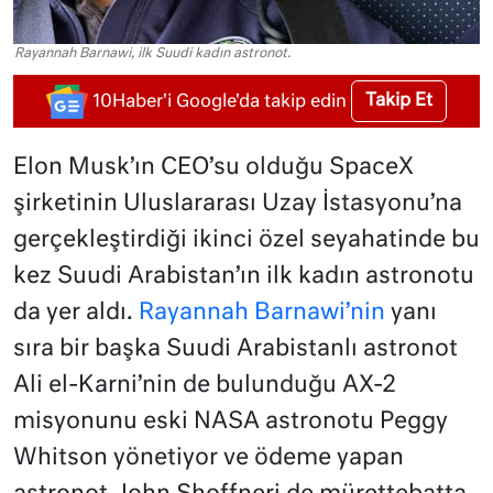
Rayannah Barnawi, ilk Suudi kadın astronot.
Takip Et
10Haber'i Google'da takip edin
Elon Musk’ın CEO’su olduğu SpaceX
şirketinin Uluslararası Uzay İstasyonu’na
gerçekleştirdiği ikinci özel seyahatinde bu
kez Suudi Arabistan’ın ilk kadın astronotu
da yer aldı.
Rayannah Barnawi’nin
yanı
sıra bir başka Suudi Arabistanlı astronot
Ali el-Karni’nin de bulunduğu AX-2
misyonunu eski NASA astronotu Peggy
Whitson yönetiyor ve ödeme yapan