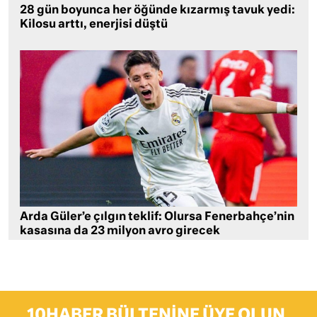
28 gün boyunca her öğünde kızarmış tavuk yedi:
Kilosu arttı, enerjisi düştü
Arda Güler’e çılgın teklif: Olursa Fenerbahçe’nin
kasasına da 23 milyon avro girecek
10HABER BÜLTENINE ÜYE OLUN,