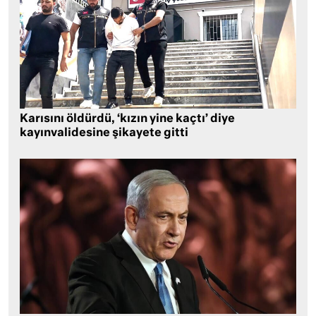
Karısını öldürdü, ‘kızın yine kaçtı’ diye
kayınvalidesine şikayete gitti