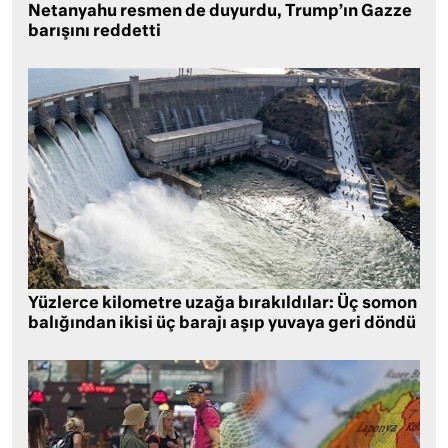
Netanyahu resmen de duyurdu, Trump’ın Gazze
barışını reddetti
Yüzlerce kilometre uzağa bırakıldılar: Üç somon
balığından ikisi üç barajı aşıp yuvaya geri döndü