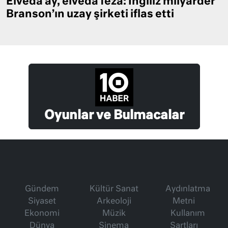
Elveda ay, elveda feza: İngiliz milyarder
Branson’ın uzay şirketi iflas etti
Oyunlar ve Bulmacalar
Gündem
Kültür Sanat
Aydınlatma
Siyaset
Arkeoloji
Metni
Ekonomi
Müzik
Kullanım
Dünya
Sinema
Şartları