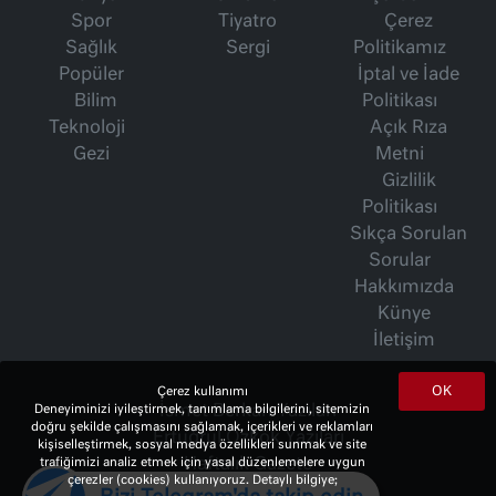
Spor
Tiyatro
Çerez
Sağlık
Sergi
Politikamız
Popüler
İptal ve İade
Bilim
Politikası
Teknoloji
Açık Rıza
Gezi
Metni
Gizlilik
Politikası
Sıkça Sorulan
Sorular
Hakkımızda
Künye
İletişim
OK
Çerez kullanımı
Deneyiminizi iyileştirmek, tanımlama bilgilerini, sitemizin
İsmet Berkan Yazıları
doğru şekilde çalışmasını sağlamak, içerikleri ve reklamları
Ertuğrul Özkök Yazıları
kişiselleştirmek, sosyal medya özellikleri sunmak ve site
trafiğimizi analiz etmek için yasal düzenlemelere uygun
Haftalık Gazete
çerezler (cookies) kullanıyoruz. Detaylı bilgiye;