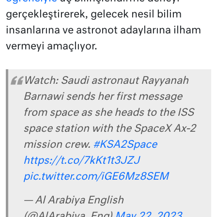
gerçekleştirerek, gelecek nesil bilim
insanlarına ve astronot adaylarına ilham
vermeyi amaçlıyor.
Watch: Saudi astronaut Rayyanah
Barnawi sends her first message
from space as she heads to the ISS
space station with the SpaceX Ax-2
mission crew.
#KSA2Space
https://t.co/7kKt1t3JZJ
pic.twitter.com/iGE6Mz8SEM
— Al Arabiya English
(@AlArabiya_Eng)
May 22, 2023