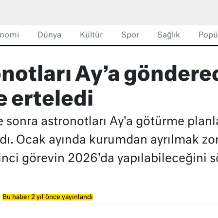
nomi
Dünya
Kültür
Spor
Sağlık
Popü
notları Ay’a göndere
e erteledi
e sonra astronotları Ay'a götürme planla
ldı. Ocak ayında kurumdan ayrılmak z
inci görevin 2026'da yapılabileceğini s
Bu haber 2 yıl önce yayınlandı