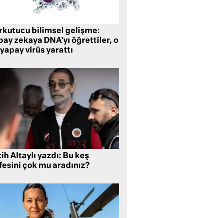
rkutucu bilimsel gelişme:
ay zekaya DNA’yı öğrettiler, o
yapay virüs yarattı
ih Altaylı yazdı: Bu keş
fesini çok mu aradınız?