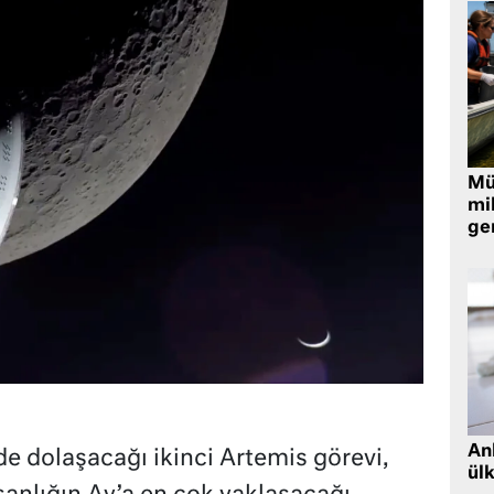
Müt
mi
ger
Ank
de dolaşacağı ikinci Artemis görevi,
ül