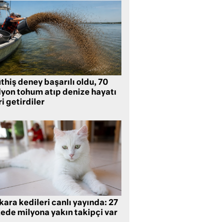
hiş deney başarılı oldu, 70
lyon tohum atıp denize hayatı
i getirdiler
ara kedileri canlı yayında: 27
kede milyona yakın takipçi var