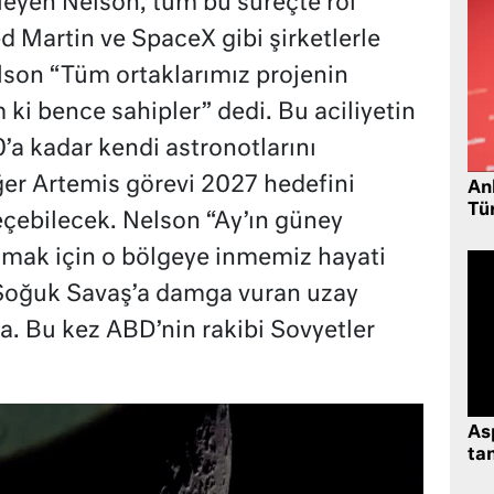
leyen Nelson, tüm bu süreçte rol
 Martin ve SpaceX gibi şirketlerle
elson “Tüm ortaklarımız projenin
 ki bence sahipler” dedi. Bu aciliyetin
’a kadar kendi astronotlarını
er Artemis görevi 2027 hedefini
Ank
Tü
eçebilecek. Nelson “Ay’ın güney
amak için o bölgeye inmemiz hayati
 Soğuk Savaş’a damga vuran uzay
da. Bu kez ABD’nin rakibi Sovyetler
As
tan