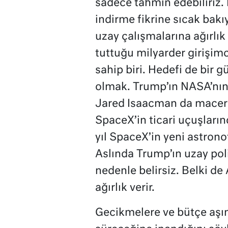
sadece tahmin edebiliriz. 
indirme fikrine sıcak ba
uzay çalışmalarına ağırlık
tuttuğu milyarder girişim
sahip biri. Hedefi de bir
olmak. Trump’ın NASA’nın b
Jared Isaacman da macera
SpaceX’in ticari uçuşların
yıl SpaceX’in yeni astrono
Aslında Trump’ın uzay poli
nedenle belirsiz. Belki de
ağırlık verir.
Gecikmelere ve bütçe aşı