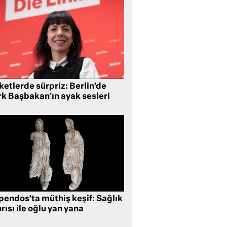
etlerde sürpriz: Berlin’de
rk Başbakan’ın ayak sesleri
pendos’ta müthiş keşif: Sağlık
rısı ile oğlu yan yana