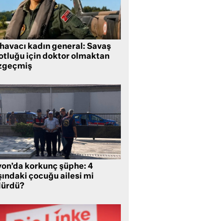
 havacı kadın general: Savaş
lotluğu için doktor olmaktan
zgeçmiş
yon’da korkunç şüphe: 4
şındaki çocuğu ailesi mi
dürdü?