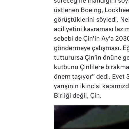
süreceğine inandığını söy
üstlenen Boeing, Lockheed
görüştüklerini söyledi. N
aciliyetini kavraması lazım
sebebi de Çin’in Ay’a 2030
göndermeye çalışması. Eğ
tutturursa Çin’in önüne g
kutbunu Çinlilere bırakm
önem taşıyor” dedi. Evet
yarışının ikincisi kapımız
Birliği değil, Çin.