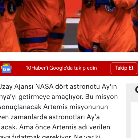
Takip Et
10Haber'i Google'da takip edin
Uzay Ajansı NASA dört astronotu Ay’ın
nya’yı getirmeye amaçlıyor. Bu misyon
a sonuçlanacak Artemis misyonunun
eyen zamanlarda astronotları Ay’a
lacak. Ama önce Artemis adı verilen
aya fırlatmak gerekiyor. Ne var ki