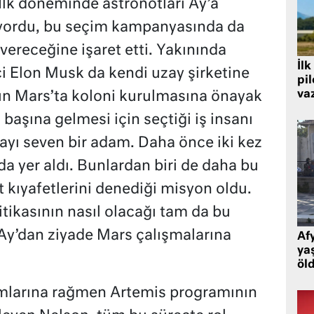
İlk döneminde astronotları Ay’a
kıyordu, bu seçim kampanyasında da
 vereceğine işaret etti. Yakınında
İlk
ci Elon Musk da kendi uzay şirketine
pi
va
 gün Mars’ta koloni kurulmasına önayak
aşına gelmesi için seçtiği iş insanı
yı seven bir adam. Daha önce iki kez
da yer aldı. Bunlardan biri de daha bu
t kıyafetlerini denediği misyon oldu.
tikasının nasıl olacağı tam da bu
 Ay’dan ziyade Mars çalışmalarına
Af
ya
öl
mlarına rağmen Artemis programının