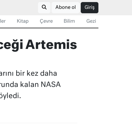
Abone ol
Giriş
ler
Kitap
Çevre
Bilim
Gezi
ceği Artemis
rını bir kez daha
orunda kalan NASA
öyledi.