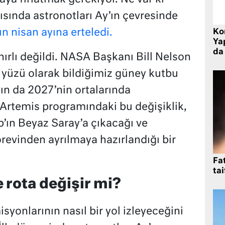
ısında astronotları Ay’ın çevresinde
n nisan ayına erteledi.
Ko
Yap
da 
ırlı değildi. NASA Başkanı Bill Nelson
k yüzü olarak bildiğimiz güney kutbu
ın da 2027’nin ortalarında
 Artemis programındaki bu değişiklik,
’ın Beyaz Saray’a çıkacağı ve
revinden ayrılmaya hazırlandığı bir
Fat
tai
rota değişir mi?
onlarının nasıl bir yol izleyeceğini