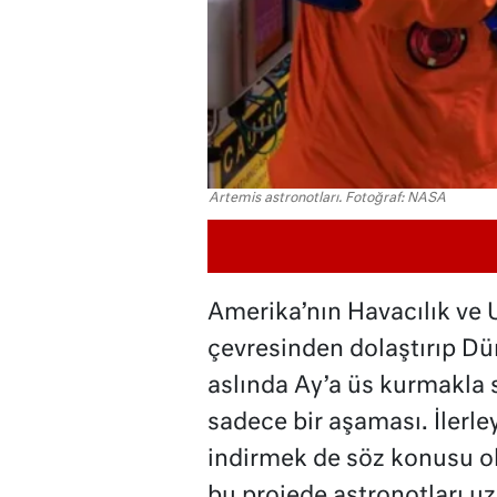
Artemis astronotları. Fotoğraf: NASA
Amerika’nın Havacılık ve 
çevresinden dolaştırıp Dü
aslında Ay’a üs kurmakl
sadece bir aşaması. İlerl
indirmek de söz konusu o
bu projede astronotları uz