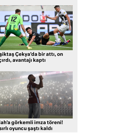
iktaş Çekya’da bir attı, on
ırdı, avantajı kaptı
lah’a görkemli imza töreni!
ırlı oyuncu şaştı kaldı