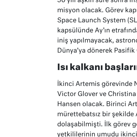
50 yılı aşkın süre sonra i
misyon olacak. Görev kap
Space Launch System (SLS
kapsülünde Ay’ın etrafınd
iniş yapılmayacak, astron
Dünya’ya dönerek Pasifik
Isı kalkanı başları
İkinci Artemis görevinde
Victor Glover ve Christin
Hansen olacak. Birinci Ar
mürettebatsız bir şekilde A
dolaşabilmişti. İlk görev g
yetkililerinin umudu ikinci