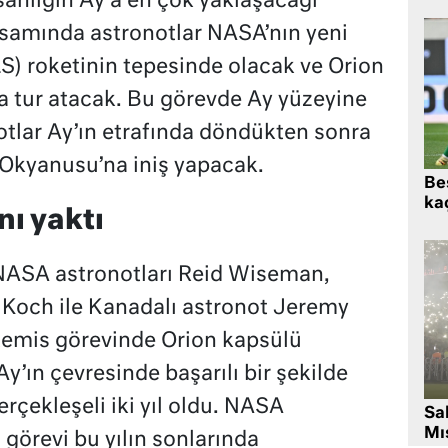
nsanlığın Ay’a en çok yaklaşacağı
samında astronotlar NASA’nın yeni
) roketinin tepesinde olacak ve Orion
a tur atacak. Bu görevde Ay yüzeyine
otlar Ay’ın etrafında döndükten sonra
 Okyanusu’na iniş yapacak.
Beş
kaç
nı yaktı
 NASA astronotları Reid Wiseman,
a Koch ile Kanadalı astronot Jeremy
temis görevinde Orion kapsülü
y’ın çevresinde başarılı bir şekilde
erçekleşeli iki yıl oldu. NASA
Sa
Mıs
 görevi bu yılın sonlarında