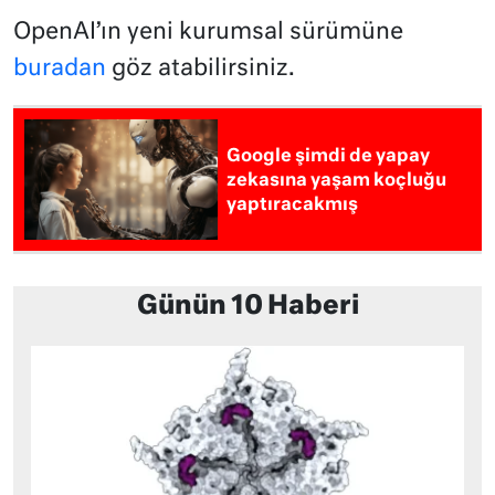
OpenAI’ın yeni kurumsal sürümüne
buradan
göz atabilirsiniz.
Google şimdi de yapay
zekasına yaşam koçluğu
yaptıracakmış
Günün 10 Haberi