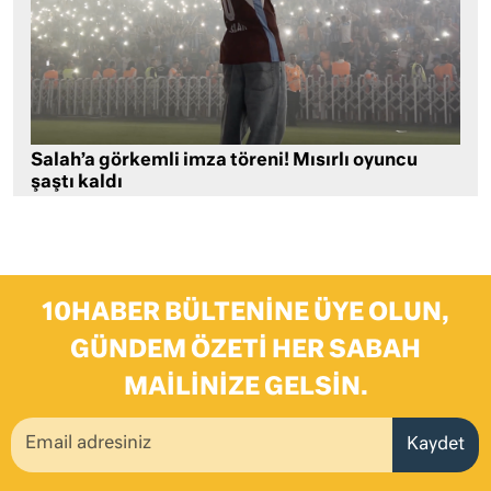
Salah’a görkemli imza töreni! Mısırlı oyuncu
şaştı kaldı
10HABER BÜLTENINE ÜYE OLUN,
GÜNDEM ÖZETI HER SABAH
MAILINIZE GELSIN.
Kaydet