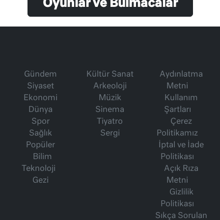
Oyunlar ve Bulmacalar
Gündem
Kültür Sanat
Aydınlatma
Siyaset
Arkeoloji
Metni
Ekonomi
Müzik
Kullanım
Dünya
Sinema
Şartları
Spor
Tiyatro
Çerez
Sağlık
Sergi
Politikamız
Popüler
İptal ve İade
Bilim
Politikası
Teknoloji
Açık Rıza
Gezi
Metni
Gizlilik
Politikası
Sıkça Sorulan