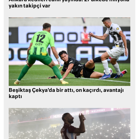
Ankara kedileri canlı yayında: 27 ülkede milyona
yakın takipçi var
Beşiktaş Çekya’da bir attı, on kaçırdı, avantajı
kaptı