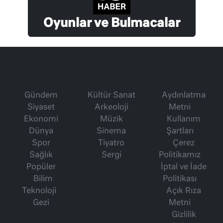
Oyunlar ve Bulmacalar
Gündem
Kültür Sanat
Aydınlatma
Siyaset
Arkeoloji
Metni
Ekonomi
Müzik
Kullanım
Dünya
Sinema
Şartları
Spor
Tiyatro
Çerez
Sağlık
Sergi
Politikamız
Popüler
İptal ve İade
Bilim
Politikası
Teknoloji
Açık Rıza
Gezi
Metni
Gizlilik