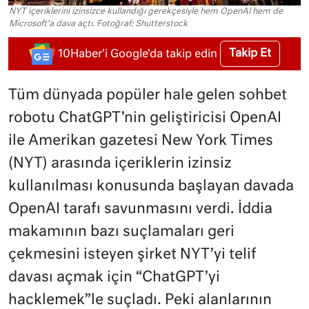
NYT içeriklerini izinsizce kullandığı gerekçesiyle hem OpenAI hem de
Microsoft'a dava açtı. Fotoğraf: Shutterstock
Takip Et
10Haber'i Google'da takip edin
Tüm dünyada popüler hale gelen sohbet
robotu ChatGPT’nin geliştiricisi OpenAI
ile Amerikan gazetesi New York Times
(NYT) arasında içeriklerin izinsiz
kullanılması konusunda başlayan davada
OpenAI tarafı savunmasını verdi. İddia
makamının bazı suçlamaları geri
çekmesini isteyen şirket NYT’yi telif
davası açmak için “ChatGPT’yi
hacklemek”le suçladı. Peki alanlarının