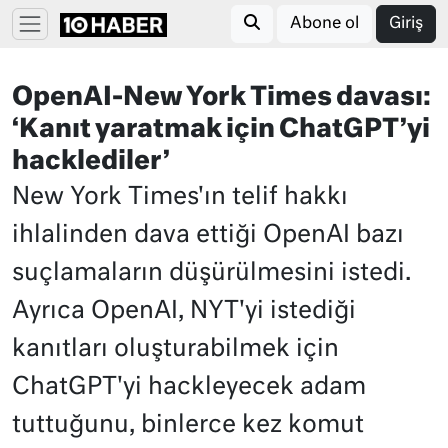
Abone ol
Giriş
OpenAI-New York Times davası:
‘Kanıt yaratmak için ChatGPT’yi
hacklediler’
New York Times'ın telif hakkı
ihlalinden dava ettiği OpenAI bazı
suçlamaların düşürülmesini istedi.
Ayrıca OpenAI, NYT'yi istediği
kanıtları oluşturabilmek için
ChatGPT'yi hackleyecek adam
tuttuğunu, binlerce kez komut