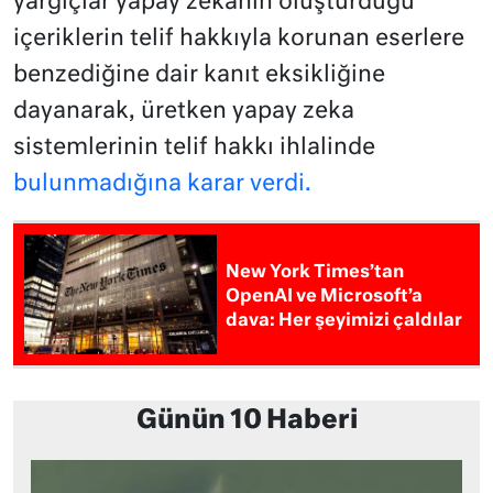
yargıçlar yapay zekanın oluşturduğu
içeriklerin telif hakkıyla korunan eserlere
benzediğine dair kanıt eksikliğine
dayanarak, üretken yapay zeka
sistemlerinin telif hakkı ihlalinde
bulunmadığına karar verdi.
New York Times’tan
OpenAI ve Microsoft’a
dava: Her şeyimizi çaldılar
Günün 10 Haberi