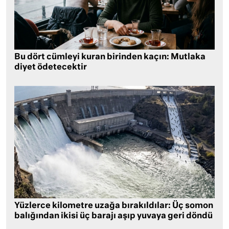
Bu dört cümleyi kuran birinden kaçın: Mutlaka
diyet ödetecektir
Yüzlerce kilometre uzağa bırakıldılar: Üç somon
balığından ikisi üç barajı aşıp yuvaya geri döndü