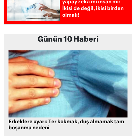
yapay zeka mı insan mı:
İkisi de değil, ikisi birden
olmalı!
Günün 10 Haberi
Erkeklere uyarı: Ter kokmak, duş almamak tam
boşanma nedeni