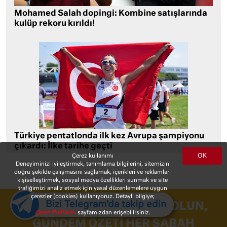
Mohamed Salah dopingi: Kombine satışlarında
kulüp rekoru kırıldı!
Türkiye pentatlonda ilk kez Avrupa şampiyonu
çıkardı: İlke tarihe geçti
OK
Çerez kullanımı
Deneyiminizi iyileştirmek, tanımlama bilgilerini, sitemizin
doğru şekilde çalışmasını sağlamak, içerikleri ve reklamları
kişiselleştirmek, sosyal medya özellikleri sunmak ve site
trafiğimizi analiz etmek için yasal düzenlemelere uygun
çerezler (cookies) kullanıyoruz. Detaylı bilgiye;
Bizi Telegram'da takip edin
10HABER BÜLTENINE ÜYE OLUN,
Çerez Politikası
sayfamızdan erişebilirsiniz.
GÜNDEM ÖZETI HER SABAH