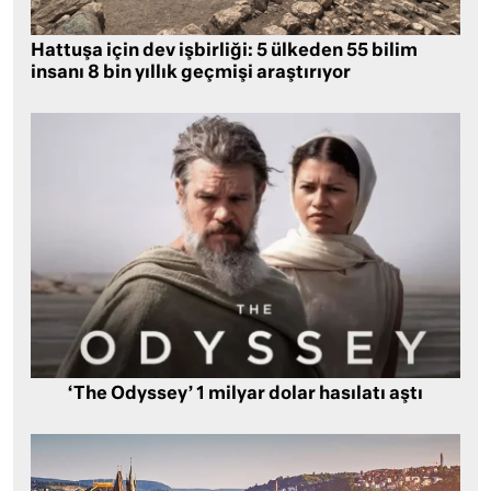
Hattuşa için dev işbirliği: 5 ülkeden 55 bilim
insanı 8 bin yıllık geçmişi araştırıyor
‘The Odyssey’ 1 milyar dolar hasılatı aştı