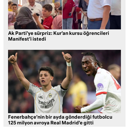
Ak Parti’ye sürpriz: Kur’an kursu öğrencileri
Manifest’i istedi
Fenerbahçe’nin bir ayda gönderdiği futbolcu
125 milyon avroya Real Madrid’e gitti