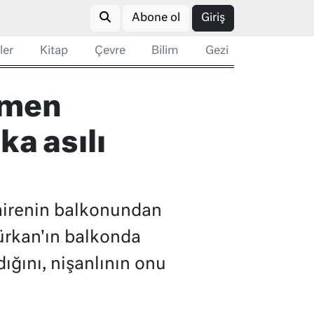
Abone ol
Giriş
ler
Kitap
Çevre
Bilim
Gezi
esmen
ka asılı
 dairenin balkonundan
ürkan'ın balkonda
ığını, nişanlının onu