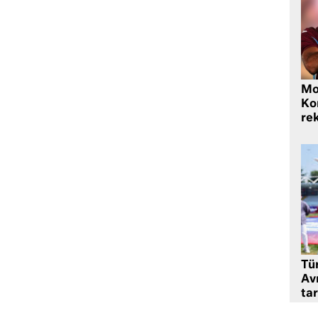
Mo
Ko
rek
Tü
Av
tar