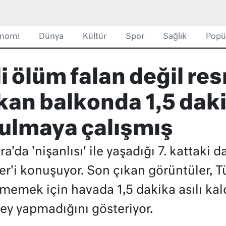
nomi
Dünya
Kültür
Spor
Sağlık
Popü
i ölüm falan değil r
kan balkonda 1,5 daki
tulmaya çalışmış
a'da 'nişanlısı' ile yaşadığı 7. kattaki
r'i konuşuyor. Son çıkan görüntüler, T
memek için havada 1,5 dakika asılı kald
şey yapmadığını gösteriyor.