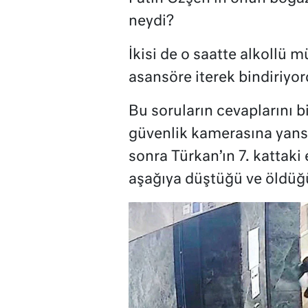
neydi?
İkisi de o saatte alkollü
asansöre iterek bindiriyo
Bu soruların cevaplarını b
güvenlik kamerasına yansı
sonra Türkan’ın 7. kattaki
aşağıya düştüğü ve öldüğ