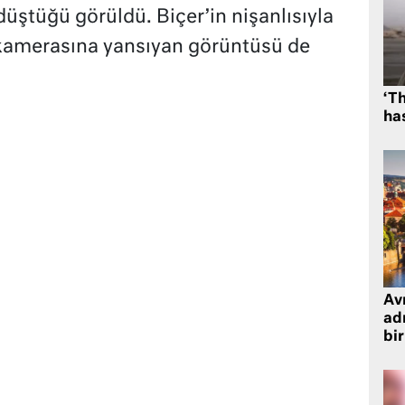
düştüğü görüldü. Biçer’in nişanlısıyla
 kamerasına yansıyan görüntüsü de
‘Th
has
Avr
adr
bir