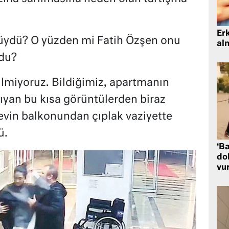
Er
 müydü? O yüzden mi Fatih Özşen onu
al
rdu?
ilmiyoruz. Bildiğimiz, apartmanın
yan bu kısa görüntülerden biraz
 evin balkonundan çıplak vaziyette
ü.
‘Ba
dol
vu