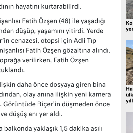
ının hayatını kurtarabilirdi.
şanlısı Fatih Özşen (46) ile yaşadığı
Kor
yer
ndan düşüp, yaşamını yitirdi. Yerde
’in cenazesi, otopsi için Adli Tıp
şanlısı Fatih Özşen gözaltına alındı.
oprağa verilirken, Fatih Özşen
uklandı.
lişkin daha önce dosyaya giren bina
Hat
rdından, olay anına ilişkin yeni kamera
ülk
yıl
tı. Görüntüde Biçer’in düşmeden önce
e düşüş anı yer aldı.
 balkonda yaklaşık 1,5 dakika asılı