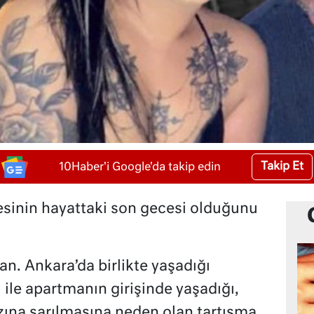
Takip Et
10Haber'i Google'da takip edin
esinin hayattaki son gecesi olduğunu
n. Ankara’da birlikte yaşadığı
) ile apartmanın girişinde yaşadığı,
ına sarılmasına neden olan tartışma