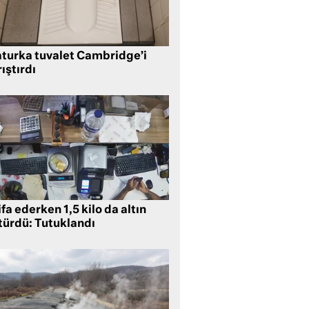
aturka tuvalet Cambridge’i
ıştırdı
ifa ederken 1,5 kilo da altın
türdü: Tutuklandı