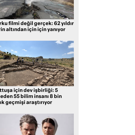
ku filmi değil gerçek: 62 yıldır
in altından için için yanıyor
tuşa için dev işbirliği: 5
eden 55 bilim insanı 8 bin
lık geçmişi araştırıyor