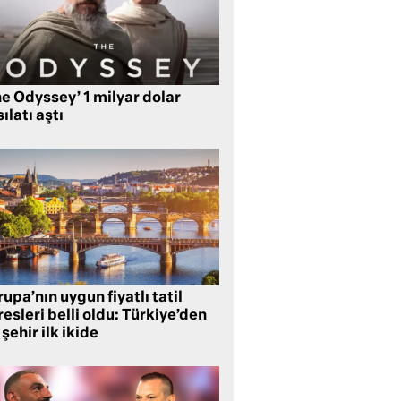
e Odyssey’ 1 milyar dolar
ılatı aştı
upa’nın uygun fiyatlı tatil
esleri belli oldu: Türkiye’den
 şehir ilk ikide