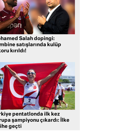
hamed Salah dopingi:
mbine satışlarında kulüp
oru kırıldı!
rkiye pentatlonda ilk kez
rupa şampiyonu çıkardı: İlke
ihe geçti