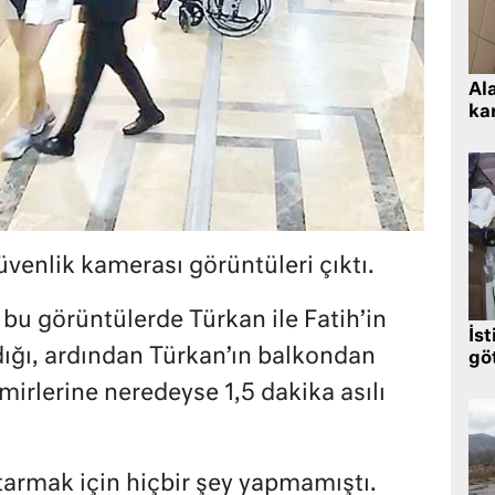
Al
kar
venlik kamerası görüntüleri çıktı.
n bu görüntülerde Türkan ile Fatih’in
İst
ığı, ardından Türkan’ın balkondan
gö
rlerine neredeyse 1,5 dakika asılı
tarmak için hiçbir şey yapmamıştı.