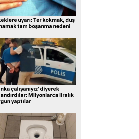
keklere uyarı: Ter kokmak, duş
mamak tam boşanma nedeni
nka çalışanıyız’ diyerek
andırdılar: Milyonlarca liralık
rgun yaptılar