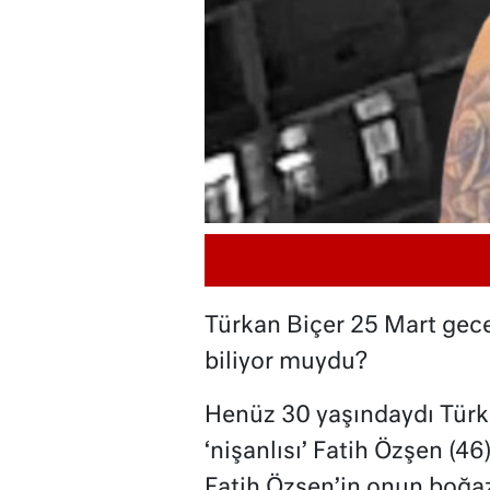
Türkan Biçer 25 Mart gec
biliyor muydu?
Henüz 30 yaşındaydı Türka
‘nişanlısı’ Fatih Özşen (46
Fatih Özşen’in onun boğaz