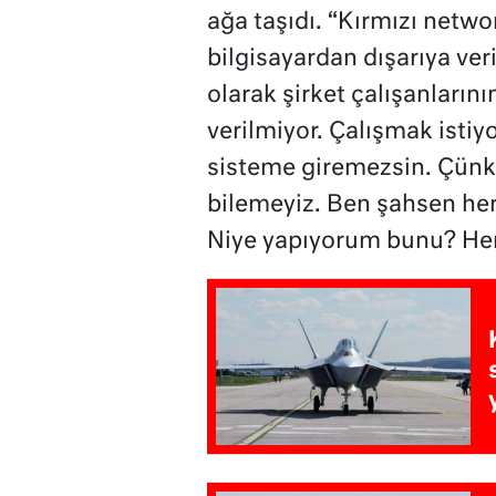
ağa taşıdı. “Kırmızı netwo
bilgisayardan dışarıya ver
olarak şirket çalışanların
verilmiyor. Çalışmak istiy
sisteme giremezsin. Çünkü
bilemeyiz. Ben şahsen her 
Niye yapıyorum bunu? Herk