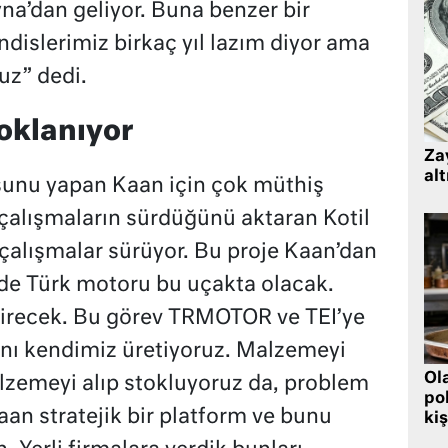
na’dan geliyor. Buna benzer bir
dislerimiz birkaç yıl lazım diyor ama
ruz” dedi.
oklanıyor
Zay
alt
unu yapan Kaan için çok müthiş
n çalışmaların sürdüğünü aktaran Kotil
 çalışmalar sürüyor. Bu proje Kaan’dan
de Türk motoru bu uçakta olacak.
irecek. Bu görev TRMOTOR ve TEI’ye
ını kendimiz üretiyoruz. Malzemeyi
Ol
lzemeyi alıp stokluyoruz da, problem
pol
Kaan stratejik bir platform ve bunu
kiş