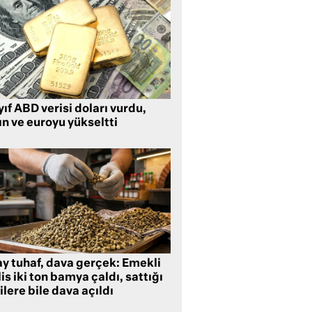
ıf ABD verisi doları vurdu,
ın ve euroyu yükseltti
ay tuhaf, dava gerçek: Emekli
is iki ton bamya çaldı, sattığı
ilere bile dava açıldı