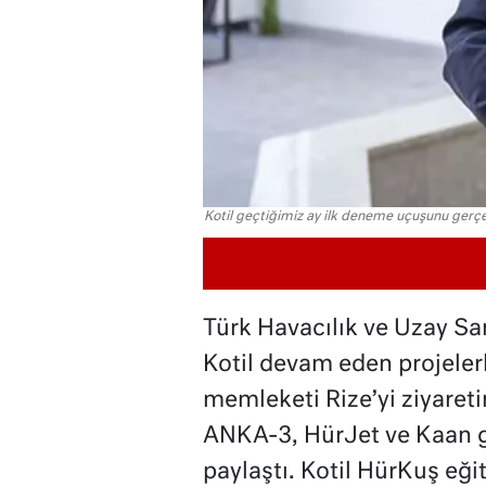
Kotil geçtiğimiz ay ilk deneme uçuşunu gerçek
Türk Havacılık ve Uzay S
Kotil devam eden projelerle
memleketi Rize’yi ziyaret
ANKA-3, HürJet ve Kaan gi
paylaştı. Kotil HürKuş eği