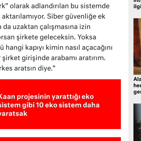
in
rk” olarak adlandırılan bu sistemde
ilg
i aktarılamıyor. Siber güvenliğe ek
ın da uzaktan çalışmasına izin
orsan şirkete geleceksin. Yoksa
 hangi kapıyı kimin nasıl açacağını
şirket girişinde arabamı aratırım.
es aratsın diye.”
Al
her
gen
Kaan projesinin yarattığı eko
sistem gibi 10 eko sistem daha
yaratsak