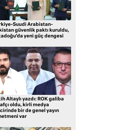
rkiye-Suudi Arabistan-
kistan güvenlik paktı kuruldu,
tadoğu’da yeni güç dengesi
ih Altaylı yazdı: ROK galiba
rafçı oldu, kirli medya
cirinde bir de genel yayın
netmeni var