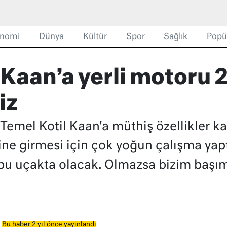
nomi
Dünya
Kültür
Spor
Sağlık
Popü
 Kaan’a yerli motoru 
iz
mel Kotil Kaan'a müthiş özellikler ka
e girmesi için çok yoğun çalışma yaptı
bu uçakta olacak. Olmazsa bizim başım
Bu haber 2 yıl önce yayınlandı