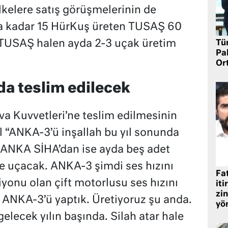
ülkelere satış görüşmelerinin de
a kadar 15 HürKuş üreten TUSAŞ 60
 TUSAŞ halen ayda 2-3 uçak üretim
Tü
Pa
Or
a teslim edilecek
a Kuvvetleri’ne teslim edilmesinin
l “ANKA-3’ü inşallah bu yıl sonunda
. ANKA SİHA’dan ise ayda beş adet
kte uçacak. ANKA-3 şimdi ses hızını
Fat
yonu olan çift motorlusu ses hızını
iti
zin
 ANKA-3’ü yaptık. Üretiyoruz şu anda.
yö
gelecek yılın başında. Silah atar hale