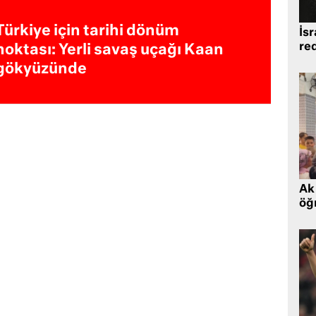
Türkiye için tarihi dönüm
İsr
re
noktası: Yerli savaş uçağı Kaan
gökyüzünde
Ak 
öğr