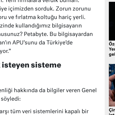
 Yerli firmalara verdik bunları.
diye içimizden sorduk. Zorun zorunu
u ve fırlatma koltuğu hariç yerli.
zinde kullandığımız bilgisayarın
 musunuz? Petabyte. Bu bilgisayardan
aan’ın APU’sunu da Türkiye’de
Öz
Yen
or.”
ge
 isteyen sisteme
liği hakkında da bilgiler veren Genel
 söyledi:
Çin
rşı tüm veri sistemlerini kapalı bir