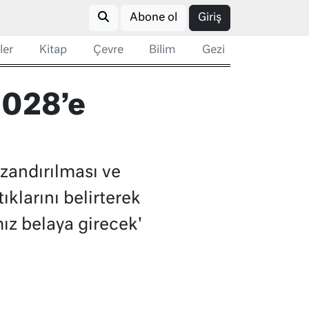
Abone ol
Giriş
ler
Kitap
Çevre
Bilim
Gezi
2028’e
zandırılması ve
klarını belirterek
ız belaya girecek'