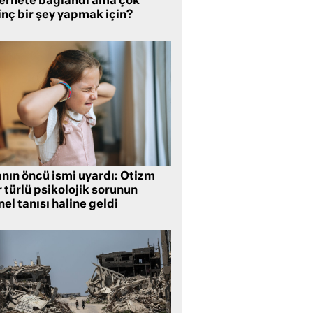
ternete bağlandı ama çok
inç bir şey yapmak için?
anın öncü ismi uyardı: Otizm
 türlü psikolojik sorunun
el tanısı haline geldi