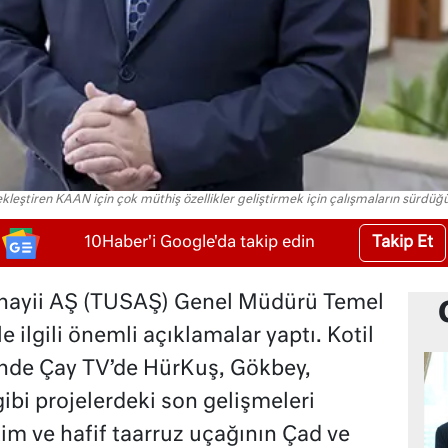
leştiren KAAN için çok müthiş özellikler geliştirmek için çalışmaların sürdüğü
Takip Et
10Haber'i Google'da takip edin
anayii AŞ (TUSAŞ) Genel Müdürü Temel
 ilgili önemli açıklamalar yaptı. Kotil
inde Çay TV’de HürKuş, Gökbey,
bi projelerdeki son gelişmeleri
tim ve hafif taarruz uçağının Çad ve