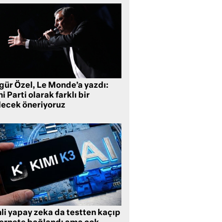
gür Özel, Le Monde’a yazdı:
i Parti olarak farklı bir
lecek öneriyoruz
li yapay zeka da testten kaçıp