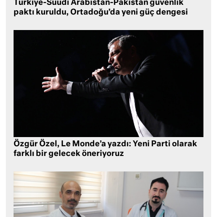
Türkiye-Suudi Arabistan-Pakistan güvenlik
paktı kuruldu, Ortadoğu’da yeni güç dengesi
Özgür Özel, Le Monde’a yazdı: Yeni Parti olarak
farklı bir gelecek öneriyoruz