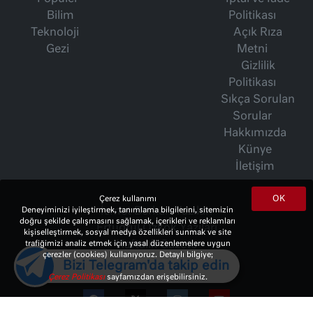
Bilim
Politikası
Teknoloji
Açık Rıza
Gezi
Metni
Gizlilik
Politikası
Sıkça Sorulan
Sorular
Hakkımızda
Künye
İletişim
OK
Çerez kullanımı
İsmet Berkan Yazıları
Deneyiminizi iyileştirmek, tanımlama bilgilerini, sitemizin
doğru şekilde çalışmasını sağlamak, içerikleri ve reklamları
Ertuğrul Özkök Yazıları
kişiselleştirmek, sosyal medya özellikleri sunmak ve site
Haftalık Gazete
trafiğimizi analiz etmek için yasal düzenlemelere uygun
çerezler (cookies) kullanıyoruz. Detaylı bilgiye;
Bizi Telegram'da takip edin
Çerez Politikası
sayfamızdan erişebilirsiniz.