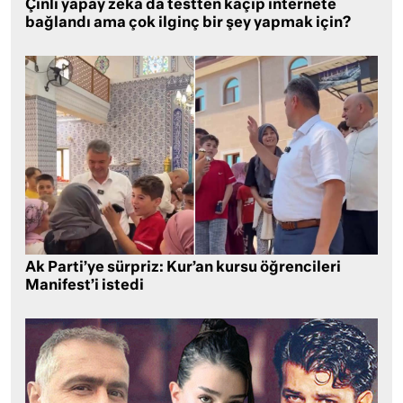
Çinli yapay zeka da testten kaçıp internete
bağlandı ama çok ilginç bir şey yapmak için?
Ak Parti’ye sürpriz: Kur’an kursu öğrencileri
Manifest’i istedi