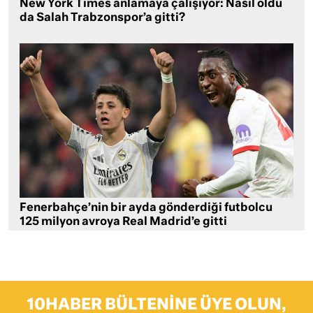
New York Times anlamaya çalışıyor: Nasıl oldu
da Salah Trabzonspor’a gitti?
Fenerbahçe’nin bir ayda gönderdiği futbolcu
125 milyon avroya Real Madrid’e gitti
10HABER BÜLTENINE ÜYE OLUN,