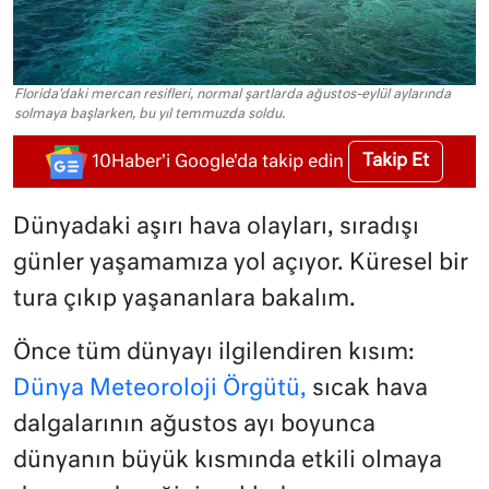
Florida'daki mercan resifleri, normal şartlarda ağustos-eylül aylarında
solmaya başlarken, bu yıl temmuzda soldu.
Takip Et
10Haber'i Google'da takip edin
Dünyadaki aşırı hava olayları, sıradışı
günler yaşamamıza yol açıyor. Küresel bir
tura çıkıp yaşananlara bakalım.
Önce tüm dünyayı ilgilendiren kısım:
Dünya Meteoroloji Örgütü,
sıcak hava
dalgalarının ağustos ayı boyunca
dünyanın büyük kısmında etkili olmaya