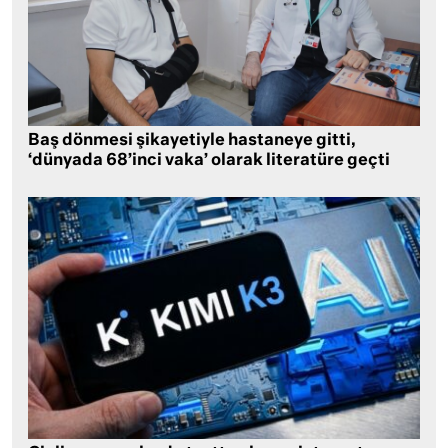
Baş dönmesi şikayetiyle hastaneye gitti,
‘dünyada 68’inci vaka’ olarak literatüre geçti