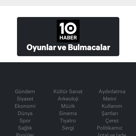
Oyunlar ve Bulmacalar
Gündem
Kültür Sanat
Aydınlatma
Siyaset
Arkeoloji
Metni
Ekonomi
Müzik
Kullanım
Dünya
Sinema
Şartları
Spor
Tiyatro
Çerez
Sağlık
Sergi
Politikamız
Popüler
İptal ve İade