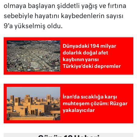
olmaya başlayan şiddetli yağış ve fırtına
sebebiyle hayatını kaybedenlerin sayısı
9’a yükselmiş oldu.
Dünyadaki 194 milyar
dolarlık doğal afet
kaybının yarısı
Türkiye’deki depremler
İran’da sıcaklığa karşı
muhteşem çözüm: Rüzgar
yakalayıcılar