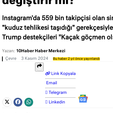
değiştirir mi?
Instagram'da 559 bin takipçisi olan si
"kuduz tehlikesi taşıdığı" gerekçesiyle
Trump destekçileri "Kaçak göçmen ols
Yazan:
10Haber Haber Merkezi
Çevre
3 Kasım 2024
Bu haber 2 yıl önce yayınlandı
Link Kopyala
Email
Telegram
Linkedin