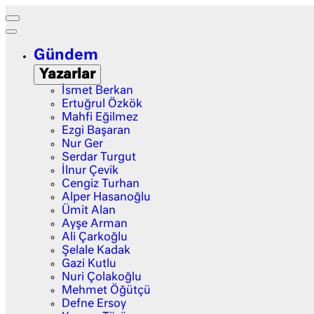
Gündem
Yazarlar
İsmet Berkan
Ertuğrul Özkök
Mahfi Eğilmez
Ezgi Başaran
Nur Ger
Serdar Turgut
İlnur Çevik
Cengiz Turhan
Alper Hasanoğlu
Ümit Alan
Ayşe Arman
Ali Çarkoğlu
Şelale Kadak
Gazi Kutlu
Nuri Çolakoğlu
Mehmet Öğütçü
Defne Ersoy