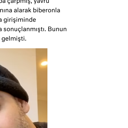
ba çarpmış, yavru
nına alarak biberonla
a girişiminde
la sonuçlanmıştı. Bunun
 gelmişti.