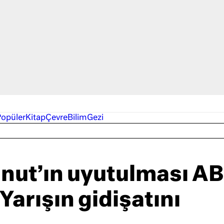
Popüler
Kitap
Çevre
Bilim
Gezi
nut’ın uyutulması A
 Yarışın gidişatını