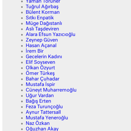
Yaman Törüner
Tuğrul Ağırbaş
Bülent Korman
Sıtkı Enpatik
Müge Dağıstanlı
Aslı Taşdeviren
Alara Efsun Yazıcıoğlu
Zeynep Güven
Hasan Açanal
İrem Bir
Gecelerin Kadını
Elif Soyseven
Olkan Özyurt
Ömer Türkeş
Bahar Çuhadar
Mustafa İspir
Cüneyt Muharremoğlu
Uğur Vardan
Bağış Erten
Feza Turunçoğlu
Aynur Tattersall
Mustafa Yeneroğlu
Naz Özkan
Oğuzhan Akay