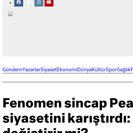
Gündem
Yazarlar
Siyaset
Ekonomi
Dünya
Kültür
Spor
Sağlık
Fenomen sincap Pea
siyasetini karıştırdı: