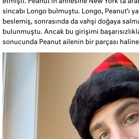
etmişti. Peanut’ın annesine New York’ta ara
sincabı Longo bulmuştu. Longo, Peanut’ı ya
beslemiş, sonrasında da vahşi doğaya salm
bulunmuştu. Ancak bu girişimi başarısızlık
sonucunda Peanut ailenin bir parçası haline