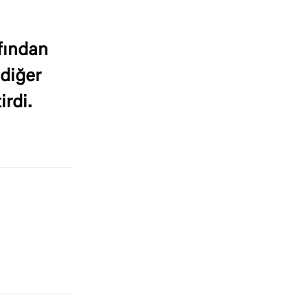
afından
 diğer
rdi.