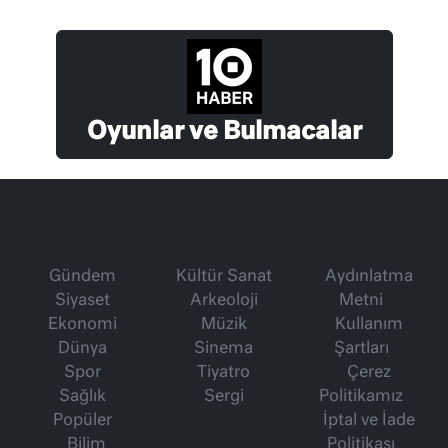
Oyunlar ve Bulmacalar
Gündem
Kültür Sanat
Aydınlatma
Siyaset
Arkeoloji
Metni
Ekonomi
Müzik
Kullanım
Dünya
Sinema
Şartları
Spor
Tiyatro
Çerez
Sağlık
Sergi
Politikamız
Popüler
İptal ve İade
Bilim
Politikası