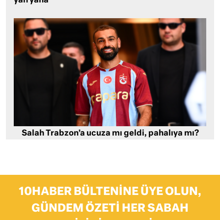
yan yana
Salah Trabzon’a ucuza mı geldi, pahalıya mı?
10HABER BÜLTENINE ÜYE OLUN,
GÜNDEM ÖZETI HER SABAH