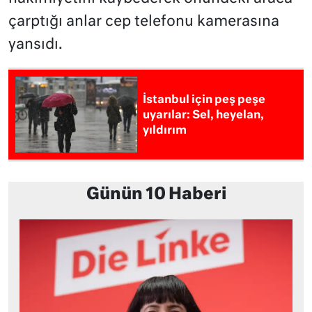
çarptığı anlar cep telefonu kamerasına
yansıdı.
İstanbul için peş peşe
uyarılar: Sel, heyelan,
yıldırım
Günün 10 Haberi