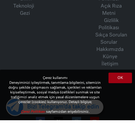
Teknoloji
Açık Rıza
Gezi
Metni
Gizlilik
Politikası
Sıkça Sorulan
Sorular
Hakkımızda
Künye
İletişim
OK
Çerez kullanımı
Deneyiminizi iyileştirmek, tanımlama bilgilerini, sitemizin
İsmet Berkan Yazıları
doğru şekilde çalışmasını sağlamak, içerikleri ve reklamları
Ertuğrul Özkök Yazıları
kişiselleştirmek, sosyal medya özellikleri sunmak ve site
trafiğimizi analiz etmek için yasal düzenlemelere uygun
Haftalık Gazete
çerezler (cookies) kullanıyoruz. Detaylı bilgiye;
Bizi Telegram'da takip edin
Çerez Politikası
sayfamızdan erişebilirsiniz.
© 2023 Copyright:
10Haber