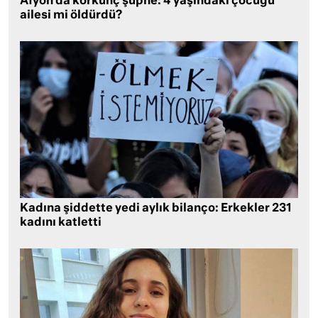
Afyon’da korkunç şüphe: 4 yaşındaki çocuğu
ailesi mi öldürdü?
Kadına şiddette yedi aylık bilanço: Erkekler 231
kadını katletti