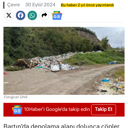
Çevre
30 Eylül 2024
Bu haber 2 yıl önce yayınlandı
Fotoğraf: DHA
Takip Et
10Haber'i Google'da takip edin
Bartın’da depolama alanı dolunca çöpler