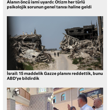
Alanın öncü ismi uyardı: Otizm her türlü
psikolojik sorunun genel tanısı haline geldi
İsrail: 15 maddelik Gazze planını reddettik, bunu
ABD’ye bildirdik