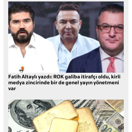
Fatih Altaylı yazdı: ROK galiba itirafçı oldu, kirli
medya zincirinde bir de genel yayın yönetmeni
var