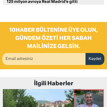
125 milyon avroya Real Madrid’e gitti
10HABER BÜLTENINE ÜYE OLUN,
GÜNDEM ÖZETI HER SABAH
MAILINIZE GELSIN.
Kaydet
İlgili Haberler