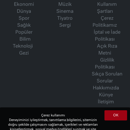
Ekonomi
Müzik
Kullanım
Dünya
Sinema
Şartları
Spor
Tiyatro
Çerez
Sağlık
Sergi
Politikamız
Popüler
İptal ve İade
Bilim
Politikası
Teknoloji
Açık Rıza
Gezi
Metni
Gizlilik
Politikası
Sıkça Sorulan
Sorular
Hakkımızda
Künye
İletişim
OK
Çerez kullanımı
Deneyiminizi iyileştirmek, tanımlama bilgilerini, sitemizin
İsmet Berkan Yazıları
doğru şekilde çalışmasını sağlamak, içerikleri ve reklamları
Ertuğrul Özkök Yazıları
kişiselleştirmek, sosyal medya özellikleri sunmak ve site