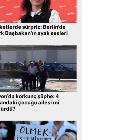
etlerde sürpriz: Berlin’de
rk Başbakan’ın ayak sesleri
yon’da korkunç şüphe: 4
şındaki çocuğu ailesi mi
dürdü?