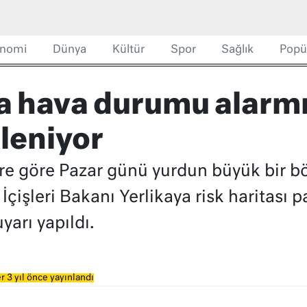
nomi
Dünya
Kültür
Spor
Sağlık
Popü
a hava durumu alarmı,
kleniyor
re göre Pazar günü yurdun büyük bir bö
işleri Bakanı Yerlikaya risk haritası pay
uyarı yapıldı.
r 3 yıl önce yayınlandı