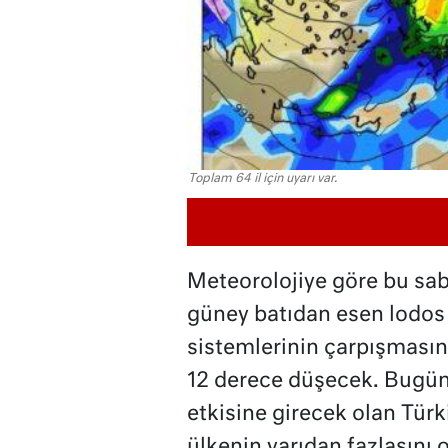
Toplam 64 il için uyarı var.
Meteorolojiye göre bu sa
güney batıdan esen lodos 
sistemlerinin çarpışmasın
12 derece düşecek. Bugünd
etkisine girecek olan Tür
ülkenin yarıdan fazlasını o