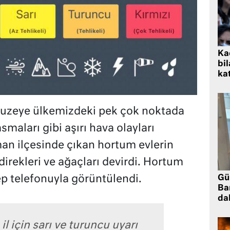
Kad
bil
kat
uzeye ülkemizdeki pek çok noktada
asmaları gibi aşırı hava olayları
an ilçesinde çıkan hortum evlerin
 direkleri ve ağaçları devirdi. Hortum
Gü
ep telefonuyla görüntülendi.
Ba
da
il için sarı ve turuncu uyarı