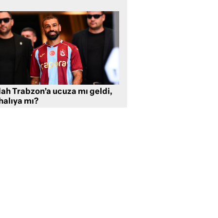
lah Trabzon’a ucuza mı geldi,
halıya mı?