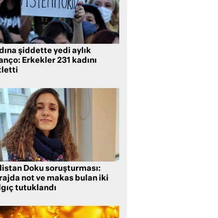
ına şiddette yedi aylık
anço: Erkekler 231 kadını
letti
listan Doku soruşturması:
rajda not ve makas bulan iki
lgıç tutuklandı