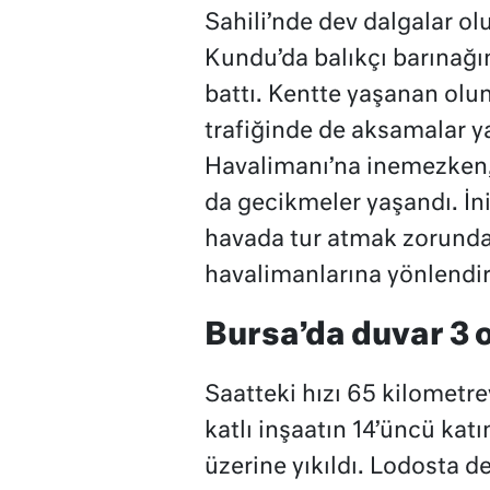
Sahili’nde dev dalgalar ol
Kundu’da balıkçı barınağı
battı. Kentte yaşanan olu
trafiğinde de aksamalar y
Havalimanı’na inemezken,
da gecikmeler yaşandı. İn
havada tur atmak zorunda k
havalimanlarına yönlendiri
Bursa’da duvar 3 o
Saatteki hızı 65 kilometr
katlı inşaatın 14’üncü kat
üzerine yıkıldı. Lodosta de