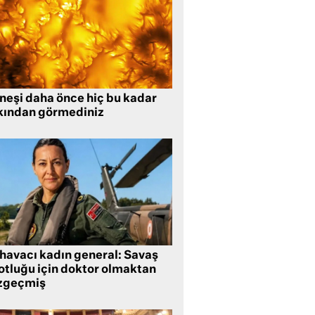
neşi daha önce hiç bu kadar
kından görmediniz
 havacı kadın general: Savaş
lotluğu için doktor olmaktan
zgeçmiş