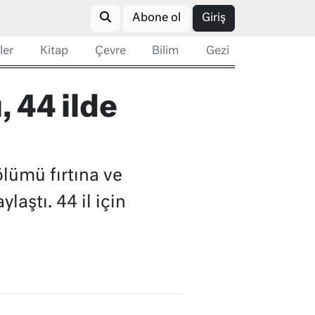
Abone ol
Giriş
ler
Kitap
Çevre
Bilim
Gezi
 44 ilde
lümü fırtına ve
laştı. 44 il için