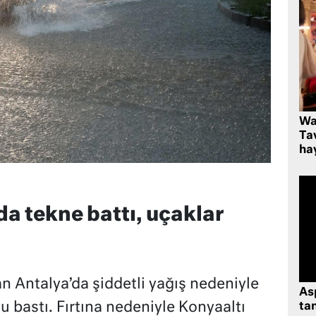
Wa
Ta
hay
da tekne battı, uçaklar
n Antalya’da şiddetli yağış nedeniyle
As
su bastı. Fırtına nedeniyle Konyaaltı
tan