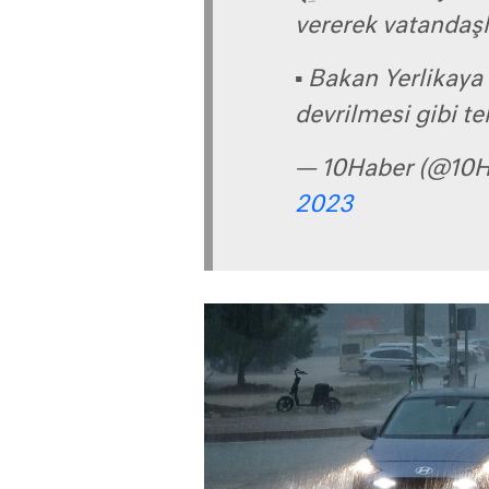
vererek vatandaşla
▪ Bakan Yerlikaya
devrilmesi gibi te
— 10Haber (@10H
2023