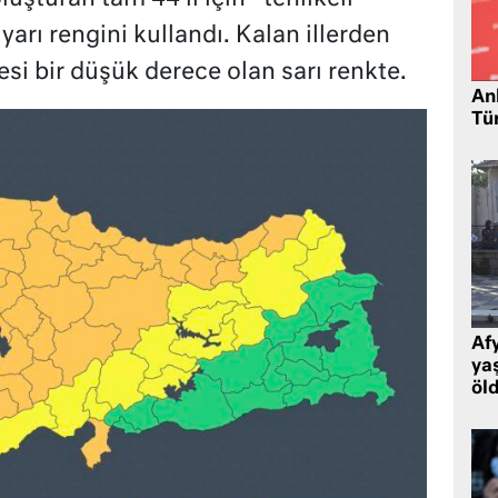
rı rengini kullandı. Kalan illerden
esi bir düşük derece olan sarı renkte.
Ank
Tü
Af
ya
öl