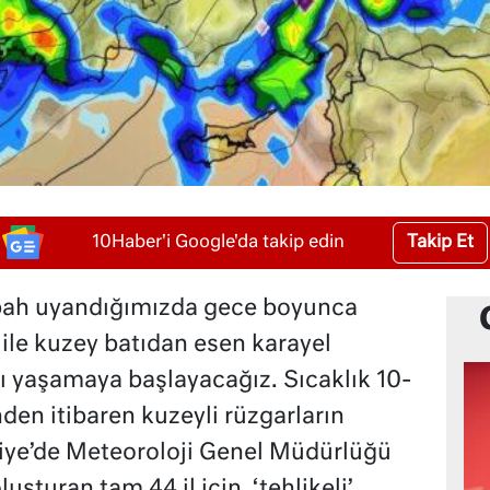
Takip Et
10Haber'i Google'da takip edin
bah uyandığımızda gece boyunca
ile kuzey batıdan esen karayel
ı yaşamaya başlayacağız. Sıcaklık 10-
en itibaren kuzeyli rüzgarların
kiye’de Meteoroloji Genel Müdürlüğü
luşturan tam 44 il için ‘tehlikeli’