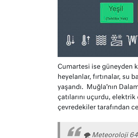
Cumartesi ise güneyden k
heyelanlar, fırtınalar, su b
yaşandı. Muğla’nın Dalam
çatılarını uçurdu, elektrik
çevredekiler tarafından c
🌪️ Meteoroloji 64 