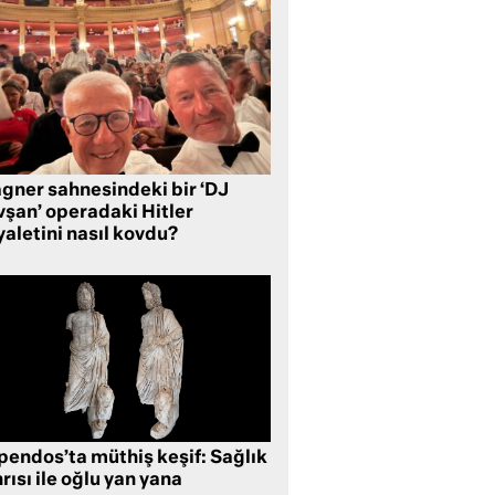
gner sahnesindeki bir ‘DJ
vşan’ operadaki Hitler
aletini nasıl kovdu?
pendos’ta müthiş keşif: Sağlık
rısı ile oğlu yan yana