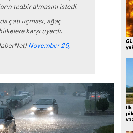
rın tedbir almasını istedi.
 da çatı uçması, ağaç
hlikelere karşı uyardı.
Gü
aberNet)
November 25,
ya
İlk
pi
va