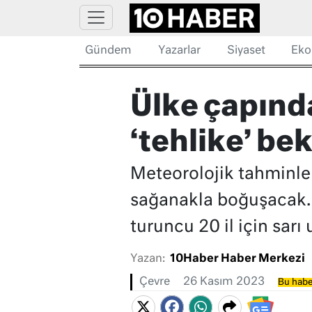
Gündem
Yazarlar
Siyaset
Eko
Ülke çapınd
‘tehlike’ be
Meteorolojik tahminle
sağanakla boğuşacak. İç
turuncu 20 il için sarı 
Yazan:
10Haber Haber Merkezi
Çevre
26 Kasım 2023
Bu habe