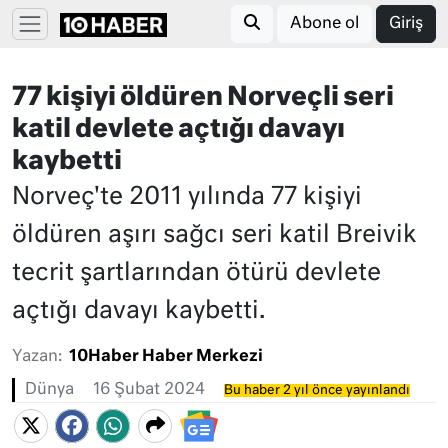
Abone ol
Giriş
77 kişiyi öldüren Norveçli seri
katil devlete açtığı davayı
kaybetti
Norveç'te 2011 yılında 77 kişiyi
öldüren aşırı sağcı seri katil Breivik
tecrit şartlarından ötürü devlete
açtığı davayı kaybetti.
Yazan:
10Haber Haber Merkezi
Dünya
16 Şubat 2024
Bu haber 2 yıl önce yayınlandı