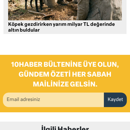
Köpek gezdirirken yarım milyar TL değerinde
altın buldular
10HABER BÜLTENINE ÜYE OLUN,
GÜNDEM ÖZETI HER SABAH
MAILINIZE GELSIN.
Kaydet
İlgili Haberler