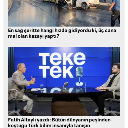
En sağ şeritte hangi hızda gidiyordu ki, üç cana
mal olan kazayı yaptı?
Fatih Altaylı yazdı: Bütün dünyanın peşinden
koştuğu Türk bilim insanıyla tanışın