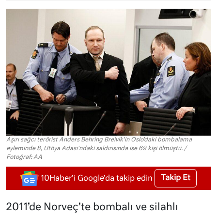
Aşırı sağcı terörist Anders Behring Breivik'in Oslo'daki bombalama
eyleminde 8, Utöya Adası'ndaki saldırısında ise 69 kişi ölmüştü. /
Fotoğraf: AA
Takip Et
10Haber'i Google'da takip edin
2011’de Norveç’te bombalı ve silahlı