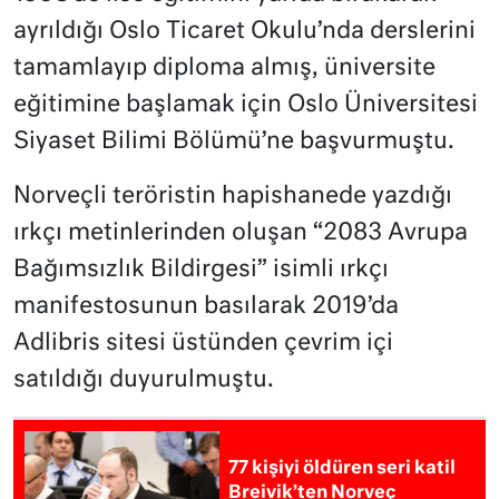
ayrıldığı Oslo Ticaret Okulu’nda derslerini
tamamlayıp diploma almış, üniversite
eğitimine başlamak için Oslo Üniversitesi
Siyaset Bilimi Bölümü’ne başvurmuştu.
Norveçli teröristin hapishanede yazdığı
ırkçı metinlerinden oluşan “2083 Avrupa
Bağımsızlık Bildirgesi” isimli ırkçı
manifestosunun basılarak 2019’da
Adlibris sitesi üstünden çevrim içi
satıldığı duyurulmuştu.
77 kişiyi öldüren seri katil
Breivik’ten Norveç