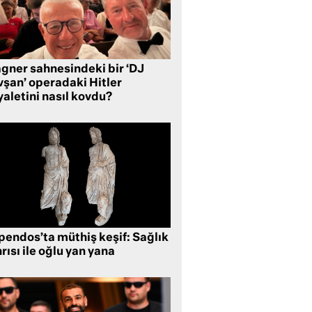
gner sahnesindeki bir ‘DJ
vşan’ operadaki Hitler
aletini nasıl kovdu?
pendos’ta müthiş keşif: Sağlık
rısı ile oğlu yan yana