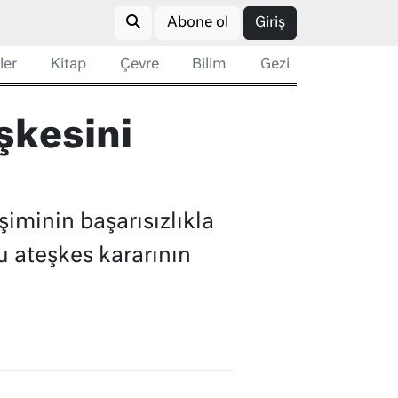
Abone ol
Giriş
ler
Kitap
Çevre
Bilim
Gezi
şkesini
iminin başarısızlıkla
u ateşkes kararının