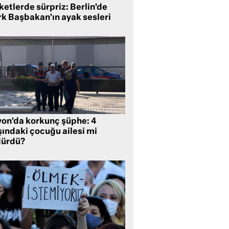
etlerde sürpriz: Berlin’de
rk Başbakan’ın ayak sesleri
yon’da korkunç şüphe: 4
şındaki çocuğu ailesi mi
dürdü?