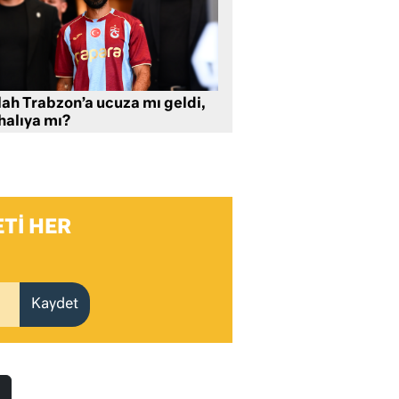
lah Trabzon’a ucuza mı geldi,
halıya mı?
TI HER
Kaydet