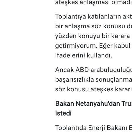
ateşkes anlaşması olmadığ
Toplantıya katılanların ak
bir anlaşma söz konusu değ
yüzden konuyu bir karar
getirmiyorum. Eğer kabul 
ifadelerini kullandı.
Ancak ABD arabuluculuğun
başarısızlıkla sonuçlanmas
söz konusu ateşkes karar
Bakan Netanyahu’dan Trump
istedi
Toplantıda Enerji Bakanı El