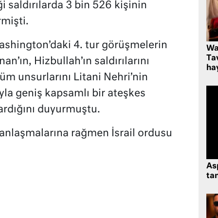
 saldırılarda 3 bin 526 kişinin
rmişti.
ashington’daki 4. tur görüşmelerin
Wa
Ta
an’ın, Hizbullah’ın saldırılarını
hay
m unsurlarını Litani Nehri’nin
la geniş kapsamlı bir ateşkes
rdığını duyurmuştu.
anlaşmalarına rağmen İsrail ordusu
As
tan