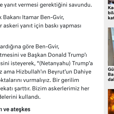
lde yanıt vermesi gerektiğini savundu.
Kad
bil
ik Bakanı Itamar Ben-Gvir,
kat
 askeri yanıt için baskı yapması
tardığına göre Ben-Gvir,
tmesini ve Başkan Donald Trump’ı
sini isteyerek, “(Netanyahu) Trump’a
Gü
uz ama Hizbullah’ın Beyrut’un Dahiye
Ba
talarını vurmalıyız. Bir gerilim
da
katı şarttır. Bizim askerlerimiz her
elerini kullandı.
rı ve ateşkes