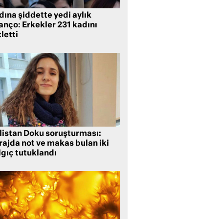
ına şiddette yedi aylık
anço: Erkekler 231 kadını
letti
listan Doku soruşturması:
rajda not ve makas bulan iki
lgıç tutuklandı