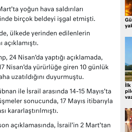
Mart’ta yoğun hava saldırıları
nde birçok beldeyi işgal etmişti.
Gü
ya
e, ülkede yerinden edilenlerin
ı açıklamıştı.
, 24 Nisan’da yaptığı açıklamada,
 17 Nisan’da yürürlüğe giren 10 günlük
daha uzatıldığını duyurmuştu.
İlk
an ile İsrail arasında 14-15 Mayıs’ta
pi
va
rüşmeler sonucunda, 17 Mayıs itibarıyla
ı kararlaştırılmıştı.
on açıklamasında, İsrail’in 2 Mart’tan