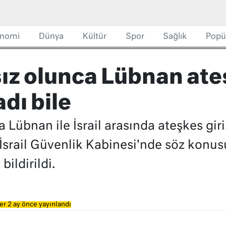
nomi
Dünya
Kültür
Spor
Sağlık
Popü
ız olunca Lübnan ate
dı bile
übnan ile İsrail arasında ateşkes giriş
srail Güvenlik Kabinesi'nde söz konus
ildirildi.
er 2 ay önce yayınlandı