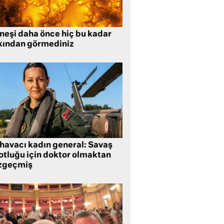
neşi daha önce hiç bu kadar
kından görmediniz
 havacı kadın general: Savaş
lotluğu için doktor olmaktan
zgeçmiş