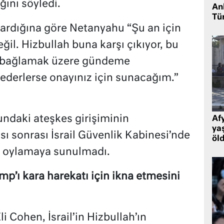
ını söyledi.
Ank
Tü
tardığına göre Netanyahu “Şu an için
il. Hizbullah buna karşı çıkıyor, bu
a bağlamak üzere gündeme
ederlerse onayınız için sunacağım.”
daki ateşkes girişiminin
Af
ya
ı sonrası İsrail Güvenlik Kabinesi’nde
öl
ı oylamaya sunulmadı.
’ı kara harekatı için ikna etmesini
i Cohen, İsrail’in Hizbullah’ın