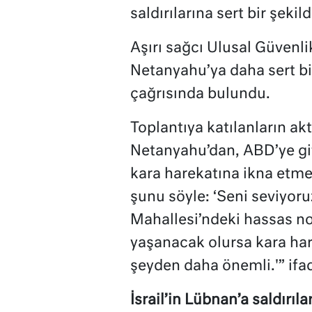
saldırılarına sert bir şeki
Aşırı sağcı Ulusal Güvenl
Netanyahu’ya daha sert bir
çağrısında bulundu.
Toplantıya katılanların ak
Netanyahu’dan, ABD’ye gi
kara harekatına ikna etme
şunu söyle: ‘Seni seviyor
Mahallesi’ndeki hassas nok
yaşanacak olursa kara hare
şeyden daha önemli.'” ifad
İsrail’in Lübnan’a saldırıla