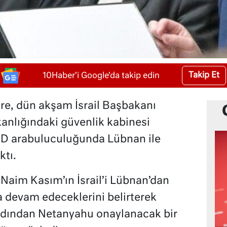
Takip Et
10Haber'i Google'da takip edin
öre, dün akşam İsrail Başbakanı
nlığındaki güvenlik kabinesi
BD arabuluculuğunda Lübnan ile
ktı.
 Naim Kasım’ın İsrail’i Lübnan’dan
 devam edeceklerini belirterek
rdından Netanyahu onaylanacak bir