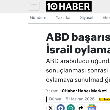
Gündem
Yazarlar
Siyaset
Eko
ABD başarıs
İsrail oylama
ABD arabuluculuğunda L
sonuçlanması sonrası İ
oylamaya sunulmadığı b
Yazan:
10Haber Haber Merkezi
Dünya
5 Haziran 2026
Bu hab