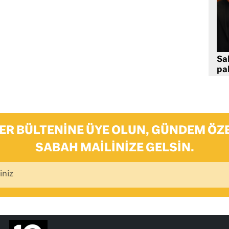
Sa
pa
ER BÜLTENINE ÜYE OLUN, GÜNDEM ÖZE
SABAH MAILINIZE GELSIN.