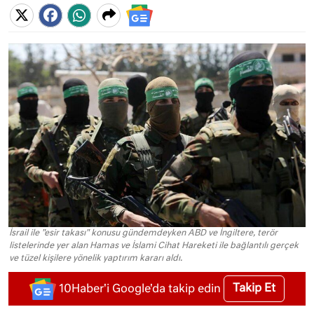
İsrail ile "esir takası" konusu gündemdeyken ABD ve İngiltere, terör
listelerinde yer alan Hamas ve İslami Cihat Hareketi ile bağlantılı gerçek
ve tüzel kişilere yönelik yaptırım kararı aldı.
Takip Et
10Haber'i Google'da takip edin