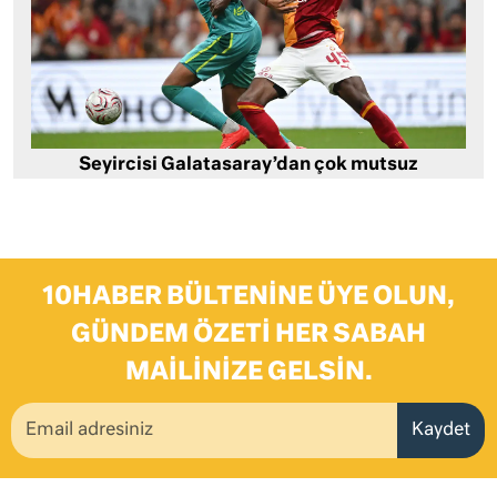
Seyircisi Galatasaray’dan çok mutsuz
10HABER BÜLTENINE ÜYE OLUN,
GÜNDEM ÖZETI HER SABAH
MAILINIZE GELSIN.
Kaydet