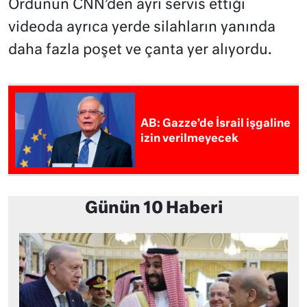
Ordunun CNN’den ayrı servis ettiği
videoda ayrıca yerde silahların yanında
daha fazla poşet ve çanta yer alıyordu.
AB: Gazze’de İsrail işgaline
izin verilmeyecek
Günün 10 Haberi