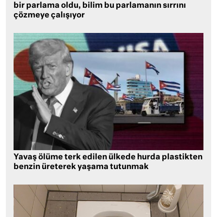
bir parlama oldu, bilim bu parlamanın sırrını
çözmeye çalışıyor
Yavaş ölüme terk edilen ülkede hurda plastikten
benzin üreterek yaşama tutunmak