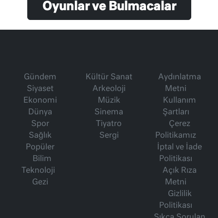
Oyunlar ve Bulmacalar
Gündem
Kültür Sanat
Aydınlatma
Siyaset
Arkeoloji
Metni
Ekonomi
Müzik
Kullanım
Dünya
Sinema
Şartları
Spor
Tiyatro
Çerez
Sağlık
Sergi
Politikamız
Popüler
İptal ve İade
Bilim
Politikası
Teknoloji
Açık Rıza
Gezi
Metni
Gizlilik
Politikası
Sıkça Sorulan