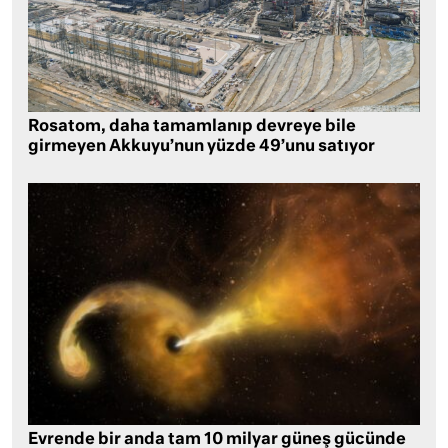
Rosatom, daha tamamlanıp devreye bile
girmeyen Akkuyu’nun yüzde 49’unu satıyor
Evrende bir anda tam 10 milyar güneş gücünde