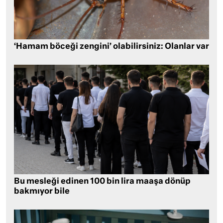
‘Hamam böceği zengini’ olabilirsiniz: Olanlar var
Bu mesleği edinen 100 bin lira maaşa dönüp
bakmıyor bile