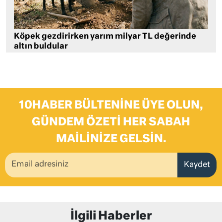
Köpek gezdirirken yarım milyar TL değerinde
altın buldular
10HABER BÜLTENINE ÜYE OLUN,
GÜNDEM ÖZETI HER SABAH
MAILINIZE GELSIN.
Kaydet
İlgili Haberler