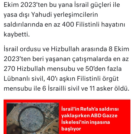
Ekim 2023’ten bu yana İsrail güçleri ile
yasa dışı Yahudi yerleşimcilerin
saldırılarında en az 400 Filistinli hayatını
kaybetti.
İsrail ordusu ve Hizbullah arasında 8 Ekim
2023’ten beri yaşanan çatışmalarda en az
270 Hizbullah mensubu ve 50’den fazla
Lübnanlı sivil, 40’ı aşkın Filistinli örgüt
mensubu ile 6 İsrailli sivil ve 11 asker öldü.
İsrail’in Refah’a saldırısı
yaklaşırken ABD Gazze
İskelesi’nin inşasına
başlıyor