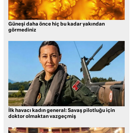
Güneşi daha önce hiç bu kadar yakından
görmediniz
İlk havacı kadın general: Savaş pilotluğu için
doktor olmaktan vazgeçmiş