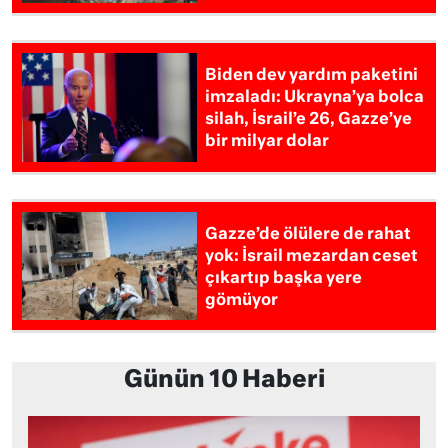
Biden dev yardım paketini
imzaladı: Ukrayna’ya bolca
silah, İsrail’e 26, Gazze’ye
bir milyar dolar
Gazze’de ölülere de rahat
yok: İsrail mezardan ceset
çıkartıp başka yere
gömüyor
Günün 10 Haberi