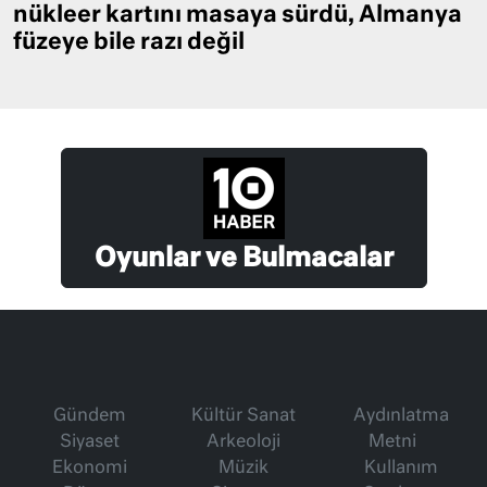
nükleer kartını masaya sürdü, Almanya
füzeye bile razı değil
Oyunlar ve Bulmacalar
Gündem
Kültür Sanat
Aydınlatma
Siyaset
Arkeoloji
Metni
Ekonomi
Müzik
Kullanım