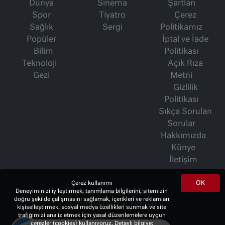
Dünya
Sinema
Şartları
Spor
Tiyatro
Çerez
Sağlık
Sergi
Politikamız
Popüler
İptal ve İade
Bilim
Politikası
Teknoloji
Açık Rıza
Gezi
Metni
Gizlilik
Politikası
Sıkça Sorulan
Sorular
Hakkımızda
Künye
İletişim
OK
Çerez kullanımı
Deneyiminizi iyileştirmek, tanımlama bilgilerini, sitemizin
İsmet Berkan Yazıları
doğru şekilde çalışmasını sağlamak, içerikleri ve reklamları
Ertuğrul Özkök Yazıları
kişiselleştirmek, sosyal medya özellikleri sunmak ve site
trafiğimizi analiz etmek için yasal düzenlemelere uygun
Haftalık Gazete
çerezler (cookies) kullanıyoruz. Detaylı bilgiye;