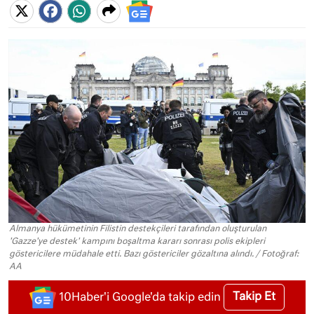
Almanya hükümetinin Filistin destekçileri tarafından oluşturulan
'Gazze'ye destek' kampını boşaltma kararı sonrası polis ekipleri
göstericilere müdahale etti. Bazı göstericiler gözaltına alındı. / Fotoğraf:
AA
Takip Et
10Haber'i Google'da takip edin