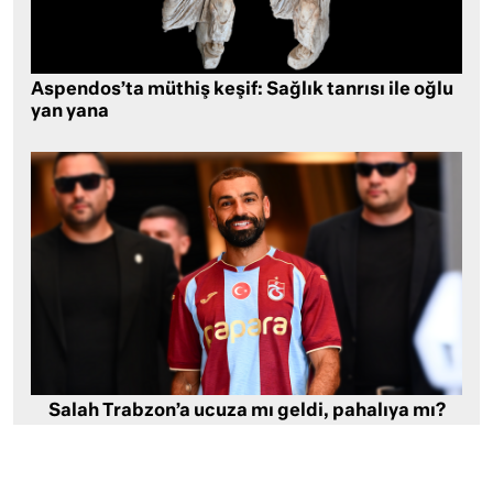
Aspendos’ta müthiş keşif: Sağlık tanrısı ile oğlu
yan yana
Salah Trabzon’a ucuza mı geldi, pahalıya mı?