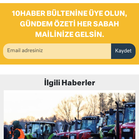
10HABER BÜLTENINE ÜYE OLUN,
GÜNDEM ÖZETI HER SABAH
MAILINIZE GELSIN.
Kaydet
İlgili Haberler