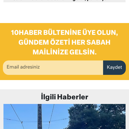
10HABER BÜLTENINE ÜYE OLUN,
GÜNDEM ÖZETI HER SABAH
MAILINIZE GELSIN.
Kaydet
İlgili Haberler