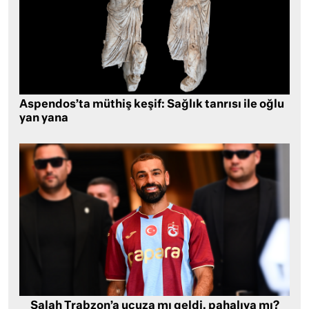
Aspendos’ta müthiş keşif: Sağlık tanrısı ile oğlu
yan yana
Salah Trabzon’a ucuza mı geldi, pahalıya mı?