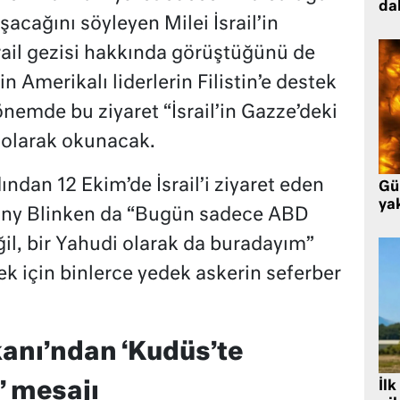
da
acağını söyleyen Milei İsrail’in
srail gezisi hakkında görüştüğünü de
in Amerikalı liderlerin Filistin’e destek
önemde bu ziyaret “İsrail’in Gazze’deki
” olarak okunacak.
ından 12 Ekim’de İsrail’i ziyaret eden
Gü
ya
ony Blinken da “Bugün sadece ABD
ğil, bir Yahudi olarak da buradayım”
ek için binlerce yedek askerin seferber
akanı’ndan ‘Kudüs’te
İlk
’ mesajı