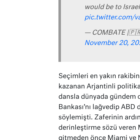
would be to Israel
pic.twitter.com
— COMBATE |🇵🇷
November 20, 20
Seçimleri en yakın rakibi
kazanan Arjantinli politik
dansla dünyada gündem ol
Bankası’nı lağvedip ABD d
söylemişti. Zaferinin ardınd
derinleştirme sözü veren 
gitmeden önce Miami ve N