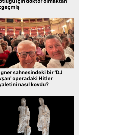
lotluğu için doktor olmaktan
zgeçmiş
gner sahnesindeki bir ‘DJ
vşan’ operadaki Hitler
aletini nasıl kovdu?