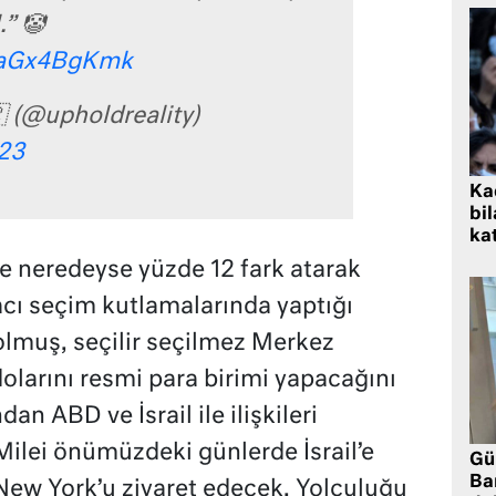
.” 🤡
/vaGx4BgKmk
 (@upholdreality)
23
Kad
bil
kat
ne neredeyse yüzde 12 fark atarak
acı seçim kutlamalarında yaptığı
muş, seçilir seçilmez Merkez
olarını resmi para birimi yapacağını
an ABD ve İsrail ile ilişkileri
Milei önümüzdeki günlerde İsrail’e
Gü
Ba
ew York’u ziyaret edecek. Yolculuğu