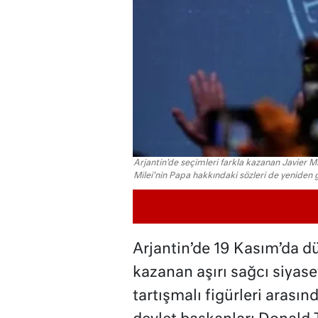
Arjantin'de seçimleri farkla kazanan Javier Mile
Milei'nin Papa hakkındaki sözleri de yeniden
Arjantin’de 19 Kasım’da dü
kazanan aşırı sağcı siyaset
tartışmalı figürleri arasın