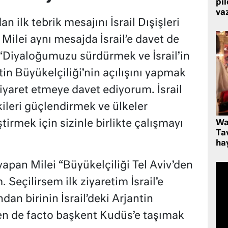
pi
va
n ilk tebrik mesajını İsrail Dışişleri
Milei aynı mesajda İsrail’e davet de
“Diyaloğumuzu sürdürmek ve İsrail’in
in Büyükelçiliği’nin açılışını yapmak
 ziyaret etmeye davet ediyorum. İsrail
şkileri güçlendirmek ve ülkeler
tirmek için sizinle birlikte çalışmayı
Wa
Ta
hay
pan Milei “Büyükelçiliği Tel Aviv’den
 Seçilirsem ilk ziyaretim İsrail’e
ndan birinin İsrail’deki Arjantin
den de facto başkent Kudüs’e taşımak