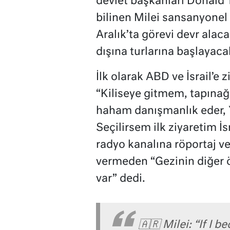
devlet başkanları Donald 
bilinen Milei sansanyonel
Aralık’ta görevi devr alac
dışına turlarına başlayaca
İlk olarak ABD ve İsrail’e 
“Kiliseye gitmem, tapına
haham danışmanlık eder, Y
Seçilirsem ilk ziyaretim İs
radyo kanalına röportaj ver
vermeden “Gezinin diğer ö
var” dedi.
🇦🇷 Milei: “If I 