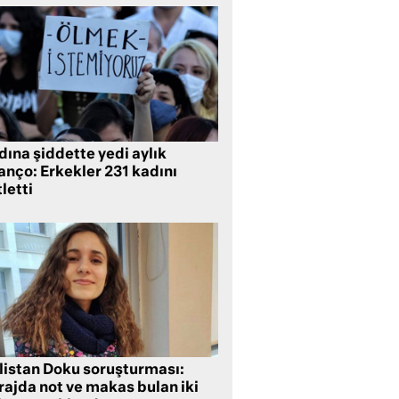
ına şiddette yedi aylık
anço: Erkekler 231 kadını
letti
listan Doku soruşturması:
rajda not ve makas bulan iki