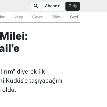
Abone ol
Giriş
ler
Kitap
Çevre
Bilim
Gezi
Milei:
ail’e
lırım" diyerek ilk
i'ni Kudüs'e taşıyacağını
 oldu.