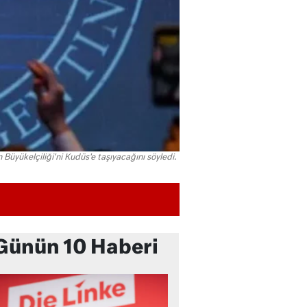
in Büyükelçiliği'ni Kudüs'e taşıyacağını söyledi.
Günün 10 Haberi