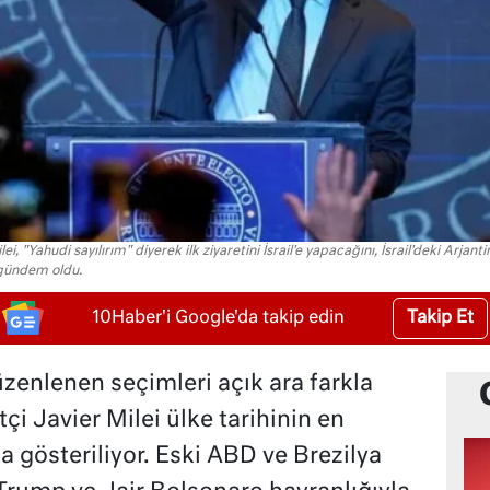
i, "Yahudi sayılırım" diyerek ilk ziyaretini İsrail'e yapacağını, İsrail'deki Arjant
 gündem oldu.
Takip Et
10Haber'i Google'da takip edin
zenlenen seçimleri açık ara farkla
çi Javier Milei ülke tarihinin en
da gösteriliyor. Eski ABD ve Brezilya