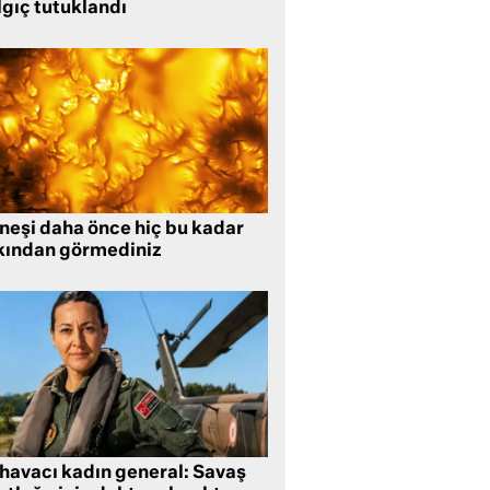
lgıç tutuklandı
neşi daha önce hiç bu kadar
kından görmediniz
 havacı kadın general: Savaş