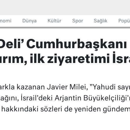
nomi
Dünya
Kültür
Spor
Sağlık
Popü
‘Deli’ Cumhurbaşkanı 
rım, ilk ziyaretimi İsr
arkla kazanan Javier Milei, "Yahudi sayı
cağını, İsrail'deki Arjantin Büyükelçiliğ
a hakkındaki sözleri de yeniden gündem