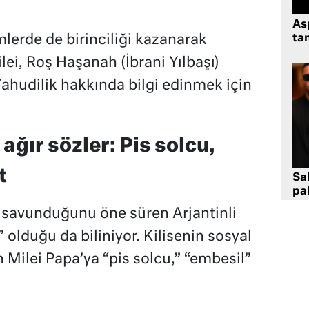
As
lerde de birinciliği kazanarak
tan
lei, Roş Haşanah (İbrani Yılbaşı)
hudilik hakkında bilgi edinmek için
ağır sözler: Pis solcu,
t
Sa
pa
 savunduğunu öne süren Arjantinli
” olduğu da biliniyor. Kilisenin sosyal
en Milei Papa’ya “pis solcu,” “embesil”