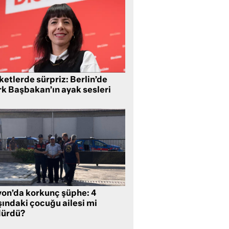
etlerde sürpriz: Berlin’de
rk Başbakan’ın ayak sesleri
yon’da korkunç şüphe: 4
şındaki çocuğu ailesi mi
dürdü?