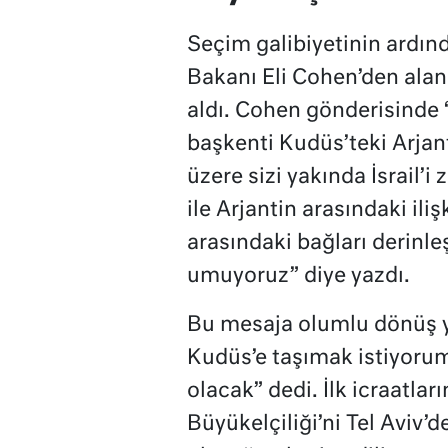
Seçim galibiyetinin ardında
Bakanı Eli Cohen’den alan 
aldı. Cohen gönderisinde 
başkenti Kudüs’teki Arjant
üzere sizi yakında İsrail’i
ile Arjantin arasındaki ili
arasındaki bağları derinleş
umuyoruz” diye yazdı.
Bu mesaja olumlu dönüş ya
Kudüs’e taşımak istiyorum.
olacak” dedi. İlk icraatları
Büyükelçiliği’ni Tel Aviv’