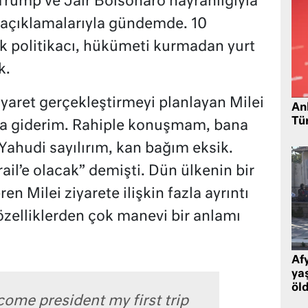
Trump ve Jair Bolsonaro hayranlığıyla
 açıklamalarıyla gündemde. 10
ak politikacı, hükümeti kurmadan yurt
k.
ziyaret gerçekleştirmeyi planlayan Milei
Ank
Tü
ğa giderim. Rahiple konuşmam, bana
ahudi sayılırım, kan bağım eksik.
rail’e olacak” demişti. Dün ülkenin bir
en Milei ziyarete ilişkin fazla ayrıntı
zelliklerden çok manevi bir anlamı
Af
ya
öl
become president my first trip