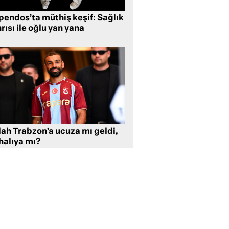
pendos’ta müthiş keşif: Sağlık
rısı ile oğlu yan yana
lah Trabzon’a ucuza mı geldi,
halıya mı?