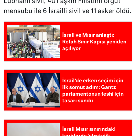
Lübnanlı sivil, 40’ı aşkın Filistinli örgüt
mensubu ile 6 İsrailli sivil ve 11 asker öldü.
İsrail ve Mısır anlaştı:
Refah Sınır Kapısı yeniden
açılıyor
İsrail’de erken seçim için
ilk somut adım: Gantz
parlamentonun feshi için
tasarı sundu
İsrail Mısır sınırındaki