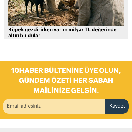
Köpek gezdirirken yarım milyar TL değerinde
altın buldular
10HABER BÜLTENINE ÜYE OLUN,
GÜNDEM ÖZETI HER SABAH
MAILINIZE GELSIN.
Kaydet